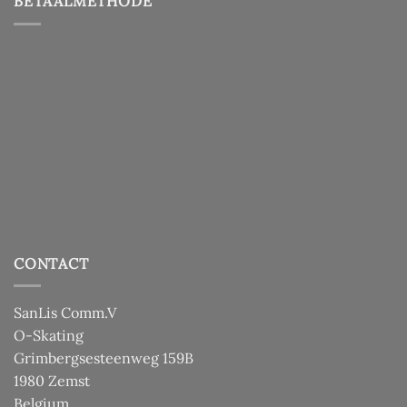
BETAALMETHODE
CONTACT
SanLis Comm.V
O-Skating
Grimbergsesteenweg 159B
1980 Zemst
Belgium