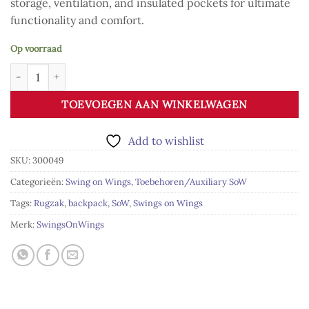
storage, ventilation, and insulated pockets for ultimate
functionality and comfort.
Op voorraad
Wings Bag aantal
TOEVOEGEN AAN WINKELWAGEN
Add to wishlist
SKU:
300049
Categorieën:
Swing on Wings
,
Toebehoren/Auxiliary SoW
Tags:
Rugzak
,
backpack
,
SoW
,
Swings on Wings
Merk:
SwingsOnWings