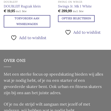
DOUBLEFF
SWING ON WINGS
DOUBLEff Rugzak klein
Swings Jr. Mk I White
Add to
Add to
€
19,95
€
299,99
incl. btw
incl. btw
wishlist
wishlist
TOEVOEGEN AAN
OPTIES SELECTEREN
Dit
WINKELWAGEN
product
Add to wishlist
heeft
Add to wishlist
meerdere
variaties.
Deze
optie
OVER ONS
kan
gekozen
worden
Met een sterke focus op speedskating bieden wij alles
op
wat je nodig hebt, of je nu een starter of een
de
gevorderde skater bent. Ook urban en fitness skaters
productpagina
zijn bij ons aan het juiste adres.
Of je nu de strijd wilt aangaan met jezelf of met
anderen, wij hebben wat je nodig hebt.