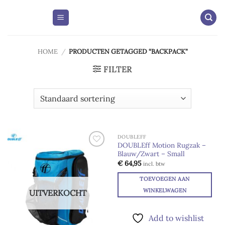
Skip
to
content
HOME
/
PRODUCTEN GETAGGED “BACKPACK”
FILTER
DOUBLEFF
DOUBLEff Motion Rugzak –
Blauw/Zwart – Small
Add to
Add to
wishlist
wishlist
€
64,95
incl. btw
TOEVOEGEN AAN
WINKELWAGEN
UITVERKOCHT
Add to wishlist