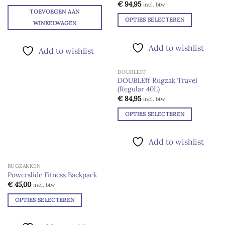
optie
wishlist
wishlist
€
94,95
incl. btw
kan
TOEVOEGEN AAN
OPTIES SELECTEREN
gekozen
WINKELWAGEN
Dit
worden
product
op
Add to wishlist
Add to wishlist
heeft
de
meerdere
productpagina
DOUBLEFF
variaties.
DOUBLEff Rugzak Travel
Deze
(Regular 40L)
Add to
optie
wishlist
€
84,95
incl. btw
kan
OPTIES SELECTEREN
gekozen
Dit
worden
product
op
Add to wishlist
heeft
de
meerdere
productpagina
RUGZAKKEN
variaties.
Powerslide Fitness Backpack
Deze
Add to
€
45,00
incl. btw
optie
wishlist
kan
OPTIES SELECTEREN
gekozen
Dit
worden
product