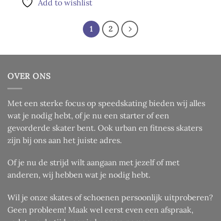
Add to wishlist
op
heeft
de
meerdere
productpagina
variaties.
1
2
Deze
optie
kan
gekozen
OVER ONS
worden
op
de
Met een sterke focus op speedskating bieden wij alles
productpagina
wat je nodig hebt, of je nu een starter of een
gevorderde skater bent. Ook urban en fitness skaters
zijn bij ons aan het juiste adres.
Of je nu de strijd wilt aangaan met jezelf of met
anderen, wij hebben wat je nodig hebt.
Wil je onze skates of schoenen persoonlijk uitproberen?
Geen probleem! Maak wel eerst even een afspraak,