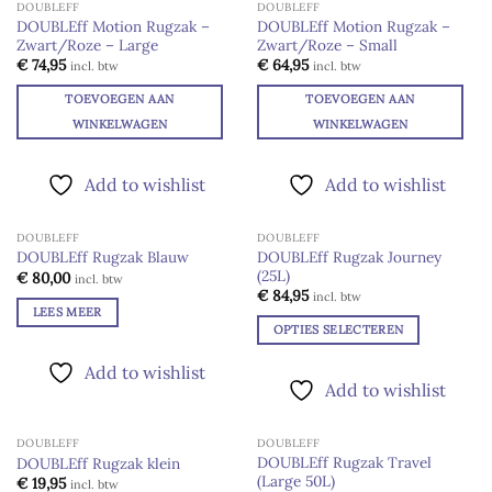
DOUBLEFF
DOUBLEFF
DOUBLEff Motion Rugzak –
DOUBLEff Motion Rugzak –
Zwart/Roze – Large
Zwart/Roze – Small
Add to
Add to
wishlist
wishlist
€
74,95
€
64,95
incl. btw
incl. btw
TOEVOEGEN AAN
TOEVOEGEN AAN
WINKELWAGEN
WINKELWAGEN
Add to wishlist
Add to wishlist
DOUBLEFF
DOUBLEFF
UITVERKOCHT
DOUBLEff Rugzak Journey
DOUBLEff Rugzak Blauw
(25L)
Add to
Add to
€
80,00
incl. btw
wishlist
wishlist
€
84,95
incl. btw
LEES MEER
OPTIES SELECTEREN
Dit
Add to wishlist
product
Add to wishlist
heeft
meerdere
DOUBLEFF
DOUBLEFF
variaties.
UITVERKOCHT
DOUBLEff Rugzak Travel
DOUBLEff Rugzak klein
Deze
(Large 50L)
Add to
Add to
€
19,95
incl. btw