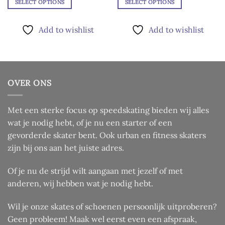
kan
SELECT OPTIONS
SELECT OPTIONS
gekozen
Dit
Dit
worden
product
product
Add to wishlist
Add to wishlist
op
heeft
heeft
de
meerdere
meerdere
productpagina
variaties.
variaties.
Deze
Deze
optie
optie
OVER ONS
kan
kan
gekozen
gekozen
worden
worden
Met een sterke focus op speedskating bieden wij alles
op
op
wat je nodig hebt, of je nu een starter of een
de
de
gevorderde skater bent. Ook urban en fitness skaters
productpagina
productpagina
zijn bij ons aan het juiste adres.
Of je nu de strijd wilt aangaan met jezelf of met
anderen, wij hebben wat je nodig hebt.
Wil je onze skates of schoenen persoonlijk uitproberen?
Geen probleem! Maak wel eerst even een afspraak,