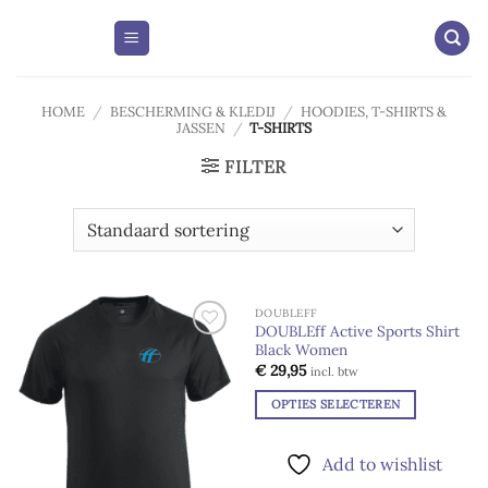
Skip
to
content
HOME
/
BESCHERMING & KLEDIJ
/
HOODIES, T-SHIRTS &
JASSEN
/
T-SHIRTS
FILTER
DOUBLEFF
DOUBLEff Active Sports Shirt
Black Women
Add to
Add to
wishlist
wishlist
€
29,95
incl. btw
OPTIES SELECTEREN
Dit
product
Add to wishlist
heeft