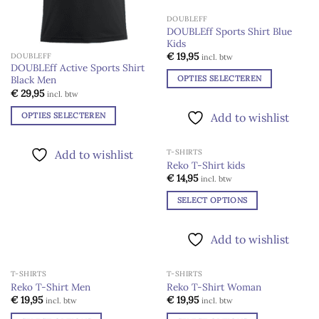
meerdere
DOUBLEFF
variaties.
DOUBLEff Sports Shirt Blue
Deze
Kids
Add to
optie
wishlist
€
19,95
DOUBLEFF
incl. btw
kan
DOUBLEff Active Sports Shirt
OPTIES SELECTEREN
Black Men
gekozen
€
29,95
Dit
incl. btw
worden
product
op
OPTIES SELECTEREN
Add to wishlist
heeft
de
Dit
meerdere
productpagina
product
Add to wishlist
T-SHIRTS
variaties.
heeft
Reko T-Shirt kids
Deze
meerdere
Add to
€
14,95
incl. btw
optie
wishlist
variaties.
kan
SELECT OPTIONS
Deze
gekozen
Dit
optie
worden
product
kan
Add to wishlist
op
heeft
gekozen
de
meerdere
worden
productpagina
T-SHIRTS
T-SHIRTS
variaties.
op
Reko T-Shirt Men
Reko T-Shirt Woman
Deze
de
Add to
Add to
€
19,95
€
19,95
incl. btw
incl. btw
optie
wishlist
wishlist
productpagina