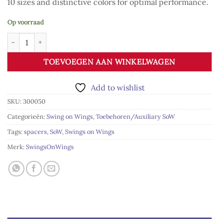
10 sizes and distinctive colors for optimal performance.
Op voorraad
Swings SL Spacer kit aantal
TOEVOEGEN AAN WINKELWAGEN
Add to wishlist
SKU:
300050
Categorieën:
Swing on Wings
,
Toebehoren/Auxiliary SoW
Tags:
spacers
,
SoW
,
Swings on Wings
Merk:
SwingsOnWings