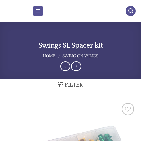
Skip
to
content
Swings SL Spacer kit
HOME
/
SWING ON WINGS
FILTER
Add to
wishlist