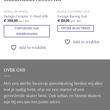
SWING ON WINGS
KLEDIJ/CLOTHING SOW
Swings Ceramic S-Steel 608
Swings Racing Suit
Add to
Add to
€
399,99
€
89,99
incl. btw
incl. btw
wishlist
wishlist
TOEVOEGEN AAN
OPTIES SELECTEREN
Dit
WINKELWAGEN
product
Add to wishlist
heeft
Add to wishlist
meerdere
variaties.
Deze
optie
OVER ONS
kan
gekozen
worden
Met een sterke focus op speedskating bieden wij alles
op
wat je nodig hebt, of je nu een starter of een
de
gevorderde skater bent. Ook urban en fitness skaters
productpagina
zijn bij ons aan het juiste adres.