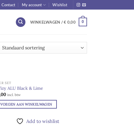
Contact
My account
Wishlist
0
WINKELWAGEN /
€
0,00
ER SET
Wizy ALU Black & Lime
,00
Add to
incl. btw
wishlist
EVOEGEN AAN WINKELWAGEN
Add to wishlist