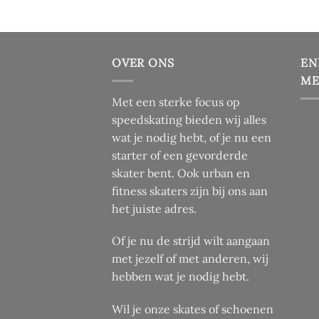
Deze
optie
kan
OVER ONS
EN
gekozen
ME
worden
op
Met een sterke focus op
de
speedskating bieden wij alles
productpagina
wat je nodig hebt, of je nu een
starter of een gevorderde
skater bent. Ook urban en
fitness skaters zijn bij ons aan
het juiste adres.
Of je nu de strijd wilt aangaan
met jezelf of met anderen, wij
hebben wat je nodig hebt.
Wil je onze skates of schoenen