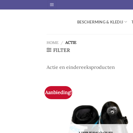
Skip
to
content
BESCHERMING & KLEDIJ
HOME
/
ACTIE
FILTER
Actie en eindereeksproducten
Aanbieding!
Ad
wis