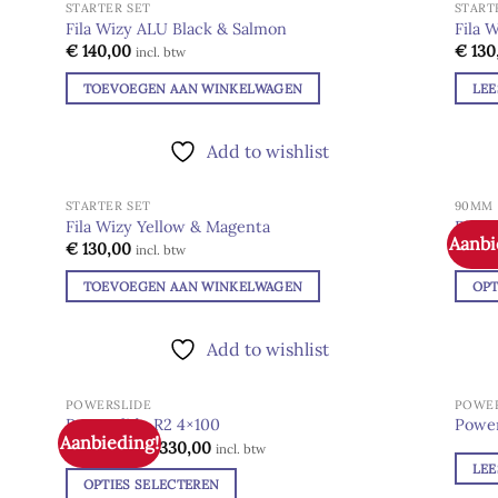
STARTER SET
START
Fila Wizy ALU Black & Salmon
Fila 
€
140,00
€
130
Add to
incl. btw
wishlist
TOEVOEGEN AAN WINKELWAGEN
LEE
Add to wishlist
STARTER SET
90MM
Fila Wizy Yellow & Magenta
Piper
Aanbi
€
130,00
€
25,
Add to
incl. btw
wishlist
TOEVOEGEN AAN WINKELWAGEN
OPT
Dit
produ
Add to wishlist
heeft
meer
POWERSLIDE
POWER
variat
Powerslide R2 4×100
Power
Aanbieding!
Deze
Oorspronkelijke
Huidige
€
370,00
€
330,00
Add to
incl. btw
prijs
prijs
wishlist
optie
LEE
was:
is:
OPTIES SELECTEREN
kan
€ 370,00.
€ 330,00.