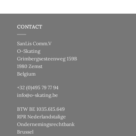
ctpagina
CONTACT
SanLis Comm.V
O-Skating
Grimbergsesteenweg 159B
1980 Zemst
Belgium
+32 (0)495 79 77 94
info@o-skating.be
BTW BE 1035.615.649
RPR Nederlandstalige
Ondernemingsrechtbank
Brussel