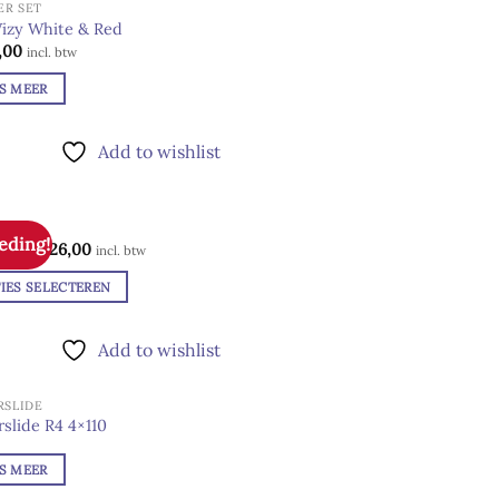
ER SET
UITVERKOCHT
Wizy White & Red
,00
Add to
incl. btw
wishlist
S MEER
Add to wishlist
 Time
eding!
Prijsklasse:
00
-
€
26,00
Add to
incl. btw
€ 25,00
wishlist
tot
IES SELECTEREN
€ 26,00
ct
Add to wishlist
dere
SLIDE
ies.
UITVERKOCHT
slide R4 4×110
Add to
wishlist
S MEER