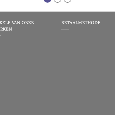
produ
Deze
optie
kan
KELE VAN ONZE
BETAALMETHODE
gekozen
RKEN
worden
op
de
productpagina