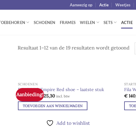
Aanwezig op
Actie
Weetjes
TOEBEHOREN
SCHOENEN
FRAMES
WIELEN
SETS
ACTIE
Resultaat 1–12 van de 19 resultaten wordt getoond
SCHOENEN
START
DIMS PRO Empire Red shoe – laatste stuk
Fila 
Aanbieding!
Oorspronkelijke
Huidige
€
179,00
€
125,30
€
140
d to
Add to
incl. btw
prijs
prijs
hlist
wishlist
was:
is:
TOEVOEGEN AAN WINKELWAGEN
TO
€ 179,00.
€ 125,30.
Add to wishlist