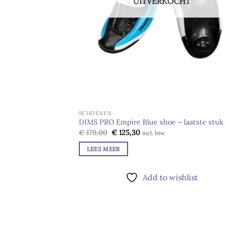
UITVERKOCHT
SCHOENEN
DIMS PRO Empire Blue shoe – laatste stuk
Oorspronkelijke
Huidige
€
179,00
€
125,30
incl. btw
prijs
prijs
was:
is:
LEES MEER
€ 179,00.
€ 125,30.
Add to wishlist