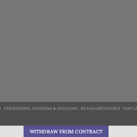
D
VERZENDING, LEVERING & AFHALING
BETAALMETHODEN
DISCL
WITHDRAW FROM CONTRACT