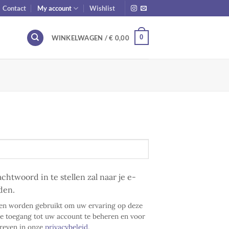
Contact
My account
Wishlist
0
WINKELWAGEN /
€
0,00
htwoord in te stellen zal naar je e-
den.
len worden gebruikt om uw ervaring op deze
e toegang tot uw account te beheren en voor
hreven in onze
privacybeleid
.