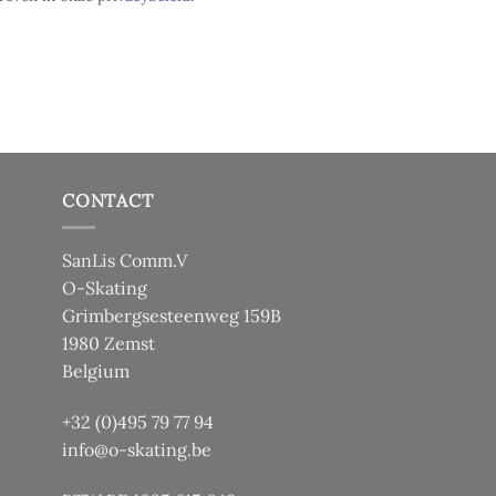
CONTACT
SanLis Comm.V
O-Skating
Grimbergsesteenweg 159B
1980 Zemst
Belgium
+32 (0)495 79 77 94
info@o-skating.be