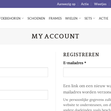
Aanwezig op
Actie
Weetjes
TOEBEHOREN
SCHOENEN
FRAMES
WIELEN
SETS
ACTIE
MY ACCOUNT
REGISTREREN
Vereist
E-mailadres
*
Een link om een nieuw wac
mailadres worden verzon
Uw persoonlijke gegevens zul
website te ondersteunen, om d
andere doeleinden zoals besc