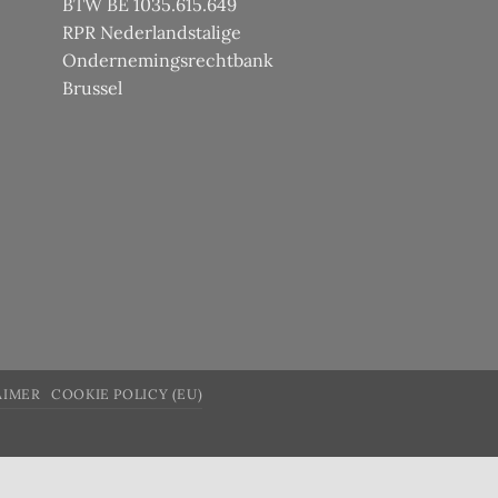
BTW BE 1035.615.649
RPR Nederlandstalige
Ondernemingsrechtbank
Brussel
AIMER
COOKIE POLICY (EU)