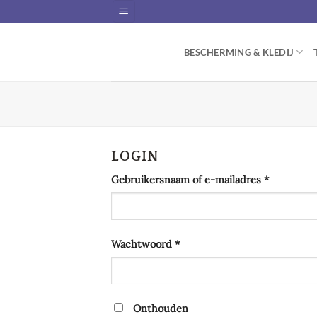
Skip
to
content
BESCHERMING & KLEDIJ
LOGIN
Vereist
Gebruikersnaam of e-mailadres
*
Vereist
Wachtwoord
*
Onthouden