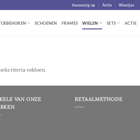
Aanwezig op
Actie
Weetjes
TOEBEHOREN
SCHOENEN
FRAMES
WIELEN
SETS
ACTIE
ekcriteria voldoen.
KELE VAN ONZE
BETAALMETHODE
RKEN