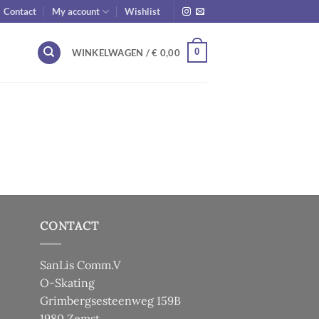
Contact
My account
Wishlist
0
WINKELWAGEN /
€
0,00
CONTACT
SanLis Comm.V
O-Skating
Grimbergsesteenweg 159B
1980 Zemst