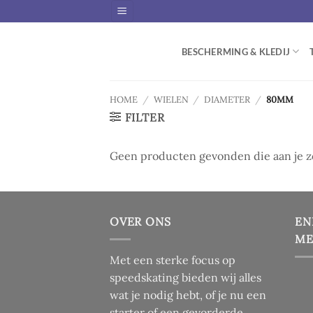
Skip
to
content
BESCHERMING & KLEDIJ
HOME
/
WIELEN
/
DIAMETER
/
80MM
FILTER
Geen producten gevonden die aan je zo
OVER ONS
EN
ME
Met een sterke focus op
speedskating bieden wij alles
wat je nodig hebt, of je nu een
starter of een gevorderde