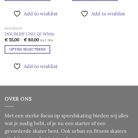
gekozen
Dit
Dit
worden
product
product
Add to wishlist
Add to wishlist
op
heeft
heeft
de
meerdere
meerdere
productpagina
DOUBLEFF
variaties.
variaties.
DOUBLEff UNO Q1 White
Deze
Deze
Prijsklasse:
Add to
€
55,00
-
€
80,00
incl. btw
optie
optie
€ 55,00
wishlist
tot
kan
kan
OPTIES SELECTEREN
€ 80,00
gekozen
gekozen
Dit
worden
worden
product
Add to wishlist
op
op
heeft
de
de
meerdere
productpagina
productpagina
variaties.
Deze
optie
OVER ONS
kan
gekozen
worden
Met een sterke focus op speedskating bieden wij alles
op
wat je nodig hebt, of je nu een starter of een
de
gevorderde skater bent. Ook urban en fitness skaters
productpagina