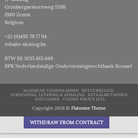
Grimbergsesteenweg 159B
1980 Zemst
Belgium
+32 (0)495 79 77 94
info@o-skating.be
BTW BE 1035.615.649
RPR Nederlandstalige Ondernemingsrechtbank Brussel
ALGEMENE VOORWAARDEN
RETOURBELEID
VERZENDING, LEVERING & AFHALING
BETAALMETHODEN
DISCLAIMER
COOKIE POLICY (EU)
Copyright 2026 ©
Flatsome Theme
WITHDRAW FROM CONTRACT