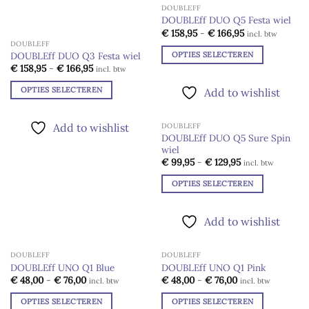
DOUBLEFF
variaties.
DOUBLEff DUO Q5 Festa wiel
Deze
Prijsklasse:
Add to
€
158,95
-
€
166,95
incl. btw
optie
€ 158,95
wishlist
DOUBLEFF
tot
kan
OPTIES SELECTEREN
DOUBLEff DUO Q3 Festa wiel
€ 166,95
Prijsklasse:
gekozen
€
158,95
-
€
166,95
Dit
incl. btw
€ 158,95
worden
product
tot
OPTIES SELECTEREN
Add to wishlist
€ 166,95
op
heeft
Dit
de
meerdere
product
productpagina
Add to wishlist
DOUBLEFF
variaties.
heeft
DOUBLEff DUO Q5 Sure Spin
Deze
meerdere
wiel
Add to
optie
wishlist
Prijsklasse:
€
99,95
-
€
129,95
variaties.
incl. btw
€ 99,95
kan
Deze
tot
OPTIES SELECTEREN
gekozen
€ 129,95
optie
Dit
worden
kan
product
op
Add to wishlist
gekozen
heeft
de
worden
meerdere
productpagina
op
DOUBLEFF
DOUBLEFF
variaties.
de
DOUBLEff UNO Q1 Blue
DOUBLEff UNO Q1 Pink
Deze
Prijsklasse:
Prijsklasse:
Add to
Add to
productpagina
€
48,00
-
€
76,00
€
48,00
-
€
76,00
incl. btw
incl. btw
optie
€ 48,00
€ 48,00
wishlist
wishlist
tot
tot
kan
OPTIES SELECTEREN
OPTIES SELECTEREN
€ 76,00
€ 76,00