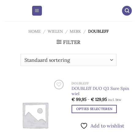
Skip
to
content
HOME
/
WIELEN
/
MERK
/
DOUBLEFF
FILTER
DOUBLEFF
DOUBLEff DUO Q3 Sure Spin
wiel
Add to
Add to
wishlist
wishlist
Prijsklasse:
€
99,95
-
€
129,95
incl. btw
€ 99,95
tot
OPTIES SELECTEREN
€ 129,95
Dit
product
Add to wishlist
heeft
meerdere