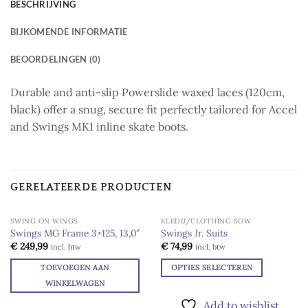
BESCHRIJVING
BIJKOMENDE INFORMATIE
BEOORDELINGEN (0)
Durable and anti-slip Powerslide waxed laces (120cm,
black) offer a snug, secure fit perfectly tailored for Accel
and Swings MK1 inline skate boots.
GERELATEERDE PRODUCTEN
SWING ON WINGS
KLEDIJ/CLOTHING SOW
Swings MG Frame 3×125, 13,0″
Swings Jr. Suits
Add to
Add to
€
249,99
€
74,99
incl. btw
incl. btw
wishlist
wishlist
TOEVOEGEN AAN
OPTIES SELECTEREN
Dit
WINKELWAGEN
product
Add to wishlist