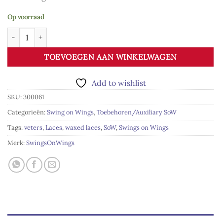
Op voorraad
Swings Waxed Laces 120cm (Swings MK1, Accel) aantal
TOEVOEGEN AAN WINKELWAGEN
Add to wishlist
SKU:
300061
Categorieën:
Swing on Wings
,
Toebehoren/Auxiliary SoW
Tags:
veters
,
Laces
,
waxed laces
,
SoW
,
Swings on Wings
Merk:
SwingsOnWings