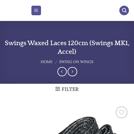
Skip
to
content
Swings Waxed Laces 120cm (Swings MK1,
Accel)
HOME
/
SWING ON WINGS
FILTER
Add to
wishlist