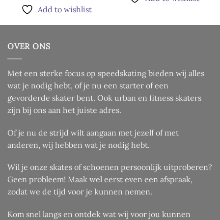
heeft
Add to wishlist
meerdere
variaties.
Deze
optie
OVER ONS
kan
gekozen
Met een sterke focus op speedskating bieden wij alles
worden
wat je nodig hebt, of je nu een starter of een
op
de
gevorderde skater bent. Ook urban en fitness skaters
productpagina
zijn bij ons aan het juiste adres.
Of je nu de strijd wilt aangaan met jezelf of met
anderen, wij hebben wat je nodig hebt.
Wil je onze skates of schoenen persoonlijk uitproberen?
Geen probleem! Maak wel eerst even een afspraak,
zodat we de tijd voor je kunnen nemen.
Kom snel langs en ontdek wat wij voor jou kunnen