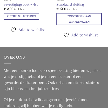
VARIA
VARIA
Bevestigingsbout – 4st
Standaard sluiting
Add to
Add to
€
2,00
€
5,00
incl. btw
incl. btw
wishlist
wishlist
OPTIES SELECTEREN
TOEVOEGEN AAN
Dit
WINKELWAGEN
product
Add to wishlist
heeft
Add to wishlist
meerdere
variaties.
Deze
optie
OVER ONS
kan
gekozen
worden
Met een sterke focus op speedskating bieden wij alles
op
wat je nodig hebt, of je nu een starter of een
de
gevorderde skater bent. Ook urban en fitness skaters
productpagina
zijn bij ons aan het juiste adres.
Of je nu de strijd wilt aangaan met jezelf of met
anderen, wij hebben wat je nodig hebt.