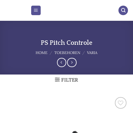
Skip
to
content
PS Pitch Controle
HOME
/
TOEBEHOREN
/
VARIA
FILTER
Add to
wishlist