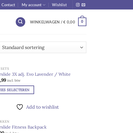
Contact
My account
Wishlist
0
WINKELWAGEN /
€
0,00
 SETS
UITVERKOCHT
slide 3X adj. Evo Lavender / White
,99
Add to
incl. btw
wishlist
IES SELECTEREN
ct
Add to wishlist
dere
AKKEN
ies.
slide Fitness Backpack
Add to