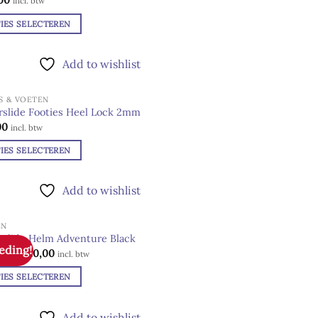
00
incl. btw
wishlist
IES SELECTEREN
en
ct
en
Add to wishlist
dere
S & VOETEN
ies.
ctpagina
slide Footies Heel Lock 2mm
00
Add to
incl. btw
wishlist
IES SELECTEREN
en
ct
en
Add to wishlist
dere
EN
ies.
ctpagina
slide Helm Adventure Black
eding!
Oorspronkelijke
Huidige
00
€
20,00
Add to
incl. btw
prijs
prijs
wishlist
was:
is:
IES SELECTEREN
€ 30,00.
€ 20,00.
en
ct
en
Add to wishlist