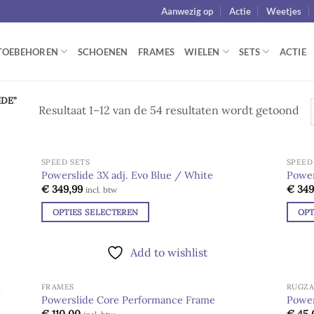
Aanwezig op
Actie
Weetjes
TOEBEHOREN
SCHOENEN
FRAMES
WIELEN
SETS
ACTIE
DE”
Resultaat 1–12 van de 54 resultaten wordt getoond
SPEED SETS
SPEED
Powerslide 3X adj. Evo Blue / White
Power
€
349,99
€
349
d to
Add to
incl. btw
hlist
wishlist
OPTIES SELECTEREN
OPT
Dit
Dit
product
produ
Add to wishlist
heeft
heeft
meerdere
meer
FRAMES
RUGZ
variaties.
variat
Powerslide Core Performance Frame
Power
Deze
Deze
Add to