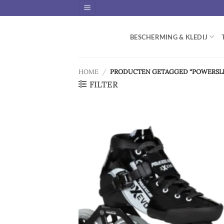
Skip
to
content
BESCHERMING & KLEDIJ
HOME
/
PRODUCTEN GETAGGED “POWERSLI
FILTER
Ad
wis