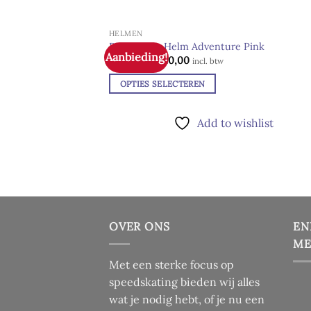
gekozen
worden
HELMEN
op
Powerslide Helm Adventure Pink
de
Aanbieding!
Oorspronkelijke
Huidige
€
30,00
€
20,00
Ad
incl. btw
prijs
prijs
wis
productpagina
was:
is:
OPTIES SELECTEREN
€ 30,00.
€ 20,00.
Dit
product
Add to wishlist
heeft
meerdere
variaties.
Deze
optie
kan
OVER ONS
EN
gekozen
ME
worden
op
Met een sterke focus op
de
speedskating bieden wij alles
productpagina
wat je nodig hebt, of je nu een