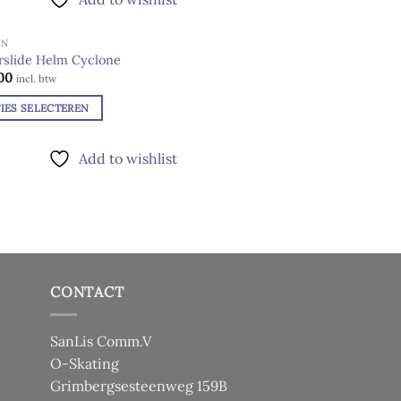
dere
EN
ies.
UITVERKOCHT
ctpagina
slide Helm Cyclone
00
Add to
incl. btw
wishlist
IES SELECTEREN
en
ct
en
Add to wishlist
dere
ies.
ctpagina
CONTACT
en
en
SanLis Comm.V
O-Skating
ctpagina
Grimbergsesteenweg 159B