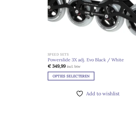
SPEED SETS
Powerslide 3X adj. Evo Black / White
€
349,99
incl. btw
OPTIES SELECTEREN
Dit
product
Add to wishlist
heeft
meerdere
variaties.
Deze
optie
kan