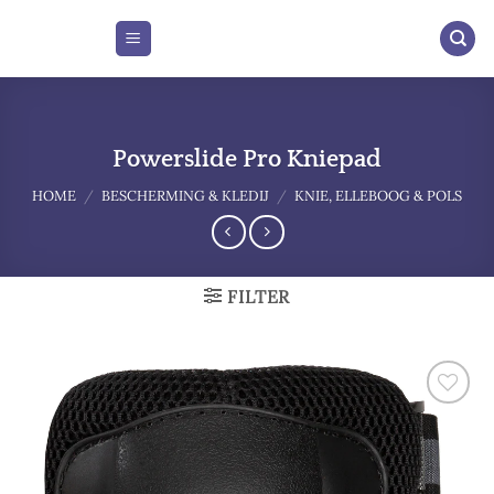
Skip
to
content
Powerslide Pro Kniepad
HOME
/
BESCHERMING & KLEDIJ
/
KNIE, ELLEBOOG & POLS
FILTER
Add to
wishlist