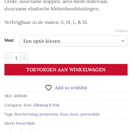
Grote, duurzame doppen, aero mesh materiaal,
duurzame elastische klittenbandsluitingen.
Verkrijgbaar in de maten: S, M, L, & XL
WISSEN
Maat
Powerslide Pro Kniepad aantal
TOEVOEGEN AAN WINKELWAGEN
Add to wishlist
SKU:
400049
Categorie:
Knie, Elleboog & Pols
Tags:
Bescherming
,
protection
,
Knie
,
knee
,
powerslide
Merk:
PowerSlide