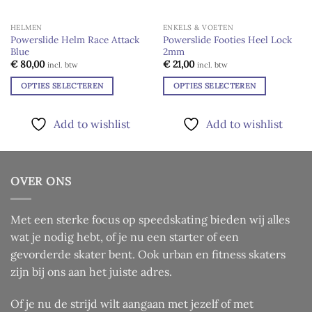
HELMEN
ENKELS & VOETEN
Powerslide Helm Race Attack
Powerslide Footies Heel Lock
Blue
2mm
Add to
Add to
wishlist
wishlist
€
80,00
€
21,00
incl. btw
incl. btw
OPTIES SELECTEREN
OPTIES SELECTEREN
Dit
Dit
product
product
Add to wishlist
Add to wishlist
heeft
heeft
meerdere
meerdere
variaties.
variaties.
Deze
Deze
OVER ONS
optie
optie
kan
kan
Met een sterke focus op speedskating bieden wij alles
gekozen
gekozen
worden
worden
wat je nodig hebt, of je nu een starter of een
op
op
gevorderde skater bent. Ook urban en fitness skaters
de
de
zijn bij ons aan het juiste adres.
productpagina
productpagina
Of je nu de strijd wilt aangaan met jezelf of met