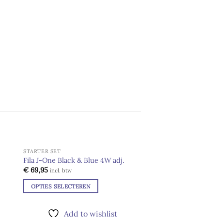
STARTER SET
ENKELS & VOETEN
Fila J-One Black & Blue 4W adj.
Powerslide Footies
€
69,95
€
26,00
 to
Add to
incl. btw
incl. btw
ist
wishlist
OPTIES SELECTEREN
OPTIES SELECTERE
Dit
Dit
product
product
Add to wishlist
Add to 