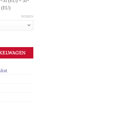
-31 (EU) – 31-
 (EU)
WISSEN
s blauw- verstelbaar aantal
NKELWAGEN
list