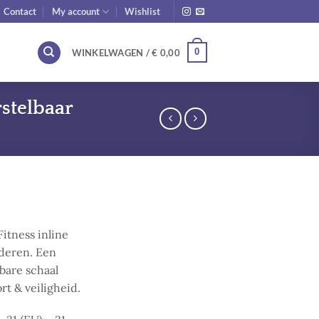
Contact
My account
Wishlist
0
WINKELWAGEN /
€
0,00
stelbaar
Fitness inline
nderen. Een
bare schaal
rt & veiligheid.