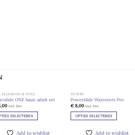
N
, ELLEBOOG & POLS
VETERS
rslide ONE basic adult set
Powerslide Waxveters Pro
,00
€
8,00
Add to
Add
incl. btw
incl. btw
wishlist
wishl
PTIES SELECTEREN
OPTIES SELECTEREN
Dit
duct
product
Add to wishlist
Add to wishlist