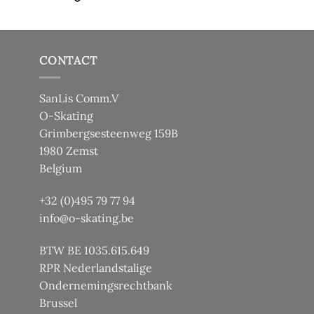
heeft
heeft
meerdere
meerdere
variaties.
variaties.
Deze
Deze
CONTACT
optie
optie
kan
kan
SanLis Comm.V
gekozen
gekozen
O-Skating
worden
worden
Grimbergsesteenweg 159B
op
op
de
de
1980 Zemst
productpagina
productpagina
Belgium
+32 (0)495 79 77 94
info@o-skating.be
BTW BE 1035.615.649
RPR Nederlandstalige
Ondernemingsrechtbank
Brussel