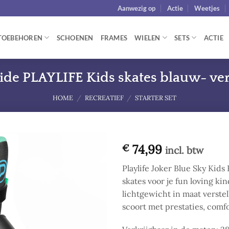
Aanwezig op
Actie
Weetjes
TOEBEHOREN
SCHOENEN
FRAMES
WIELEN
SETS
ACTIE
ide PLAYLIFE Kids skates blauw- ver
HOME
/
RECREATIEF
/
STARTER SET
74,99
€
incl. btw
Add to
Playlife Joker Blue Sky Kids 
wishlist
skates voor je fun loving ki
lichtgewicht in maat verstel
scoort met prestaties, comfo