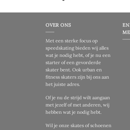
heeft
heef
meerdere
mee
variaties.
vari
Deze
Dez
OVER ONS
EN
optie
opti
ME
kan
kan
Met een sterke focus op
gekozen
gek
speedskating bieden wij alles
worden
wor
wat je nodig hebt, of je nu een
op
op
de
de
starter of een gevorderde
productpagina
pro
skater bent. Ook urban en
fitness skaters zijn bij ons aan
het juiste adres.
Of je nu de strijd wilt aangaan
met jezelf of met anderen, wij
hebben wat je nodig hebt.
Wil je onze skates of schoenen