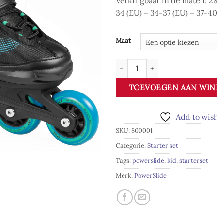
Verkrijgbaar in de maten: 28
34 (EU) – 34-37 (EU) – 37-40
Maat
Powerslide PLAYLIFE Kids skate
TOEVOEGEN AAN WI
Add to wish
SKU:
800001
Categorie:
Starter set
Tags:
powerslide
,
kid
,
starterset
Merk:
PowerSlide