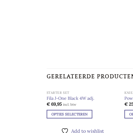
GERELATEERDE PRODUCTE
STARTER SET
KNIE
Fila J-One Black 4W adj.
Powe
€
69,95
€
25
Add to
incl. btw
wishlist
OPTIES SELECTEREN
O
Dit
Dit
product
pro
Add to wishlist