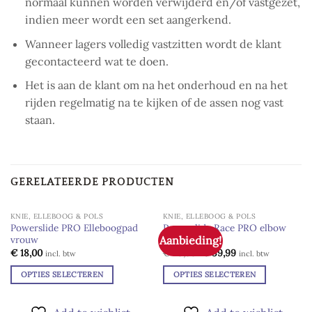
normaal kunnen worden verwijderd en/of vastgezet,
indien meer wordt een set aangerkend.
Wanneer lagers volledig vastzitten wordt de klant
gecontacteerd wat te doen.
Het is aan de klant om na het onderhoud en na het
rijden regelmatig na te kijken of de assen nog vast
staan.
GERELATEERDE PRODUCTEN
KNIE, ELLEBOOG & POLS
KNIE, ELLEBOOG & POLS
Powerslide PRO Elleboogpad
Powerslide Race PRO elbow
Aanbieding!
vrouw
sleeve Black
Add to
Add to
wishlist
wishlist
Oorspronkelijke
Huidige
€
18,00
€
49,99
€
39,99
incl. btw
incl. btw
prijs
prijs
was:
is:
OPTIES SELECTEREN
OPTIES SELECTEREN
€ 49,99.
€ 39,99.
Dit
Dit
product
product