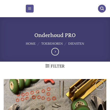
Skip
to
content
Onderhoud PRO
HOME
/
TOEBEHOREN
/
DIENSTEN
FILTER
Add to
wishlist