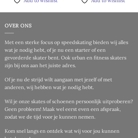
Add to wishlist
Add to wishlist
heeft
heeft
meerdere
meerdere
variaties.
variaties.
Deze
Deze
OVER ONS
optie
optie
kan
kan
Met een sterke focus op speedskating bieden wij alles
gekozen
gekozen
worden
worden
wat je nodig hebt, of je nu een starter of een
op
op
gevorderde skater bent. Ook urban en fitness skaters
de
de
zijn bij ons aan het juiste adres.
productpagina
productpagina
Of je nu de strijd wilt aangaan met jezelf of met
anderen, wij hebben wat je nodig hebt.
Wil je onze skates of schoenen persoonlijk uitproberen?
Geen probleem! Maak wel eerst even een afspraak,
zodat we de tijd voor je kunnen nemen.
Kom snel langs en ontdek wat wij voor jou kunnen