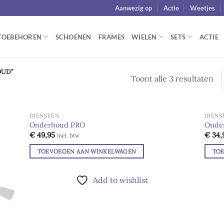
Aanwezig op
Actie
Weetjes
TOEBEHOREN
SCHOENEN
FRAMES
WIELEN
SETS
ACTIE
UD”
Toont alle 3 resultaten
DIENSTEN
DIENS
Onderhoud PRO
Onde
€
49,95
€
34,
d to
Add to
incl. btw
hlist
wishlist
TOEVOEGEN AAN WINKELWAGEN
TO
Add to wishlist