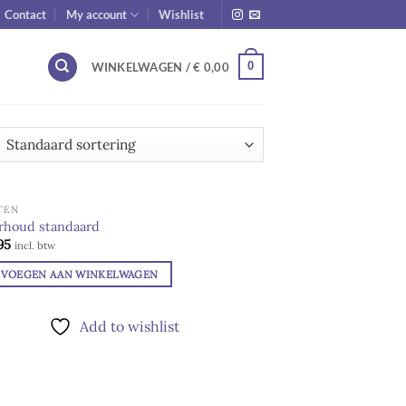
Contact
My account
Wishlist
0
WINKELWAGEN /
€
0,00
TEN
rhoud standaard
95
Add to
incl. btw
wishlist
EVOEGEN AAN WINKELWAGEN
Add to wishlist