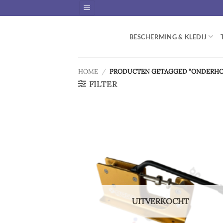
Skip
to
content
BESCHERMING & KLEDIJ
HOME
/
PRODUCTEN GETAGGED “ONDERHO
FILTER
Ad
wis
UITVERKOCHT