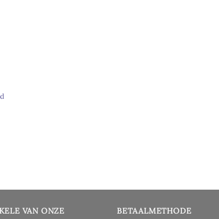
nd
KELE VAN ONZE
BETAALMETHODE