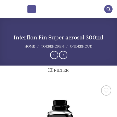
Skip
to
content
Interflon Fin Super aerosol 300ml
HOME
/
TOEBEHOREN
/
ONDERHOUD
FILTER
Add to
wishlist