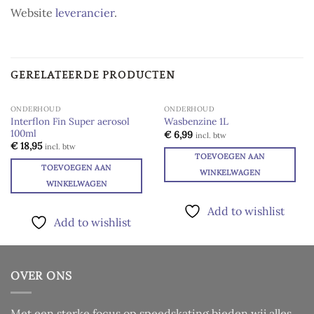
Website
leverancier
.
GERELATEERDE PRODUCTEN
ONDERHOUD
ONDERHOUD
Interflon Fin Super aerosol
Wasbenzine 1L
100ml
Add to
Add to
€
6,99
incl. btw
wishlist
wishlist
€
18,95
incl. btw
TOEVOEGEN AAN
TOEVOEGEN AAN
WINKELWAGEN
WINKELWAGEN
Add to wishlist
Add to wishlist
OVER ONS
Met een sterke focus op speedskating bieden wij alles