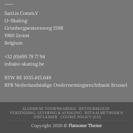
SanLis Comm.V
O-Skating
Grimbergsesteenweg 159B
1980 Zemst
Belgium
+32 (0)495 79 77 94
info@o-skating.be
BTW BE 1035.615.649
RPR Nederlandstalige Ondernemingsrechtbank Brussel
ALGEMENE VOORWAARDEN
RETOURBELEID
VERZENDING, LEVERING & AFHALING
BETAALMETHODEN
DISCLAIMER
COOKIE POLICY (EU)
Copyright 2026 ©
Flatsome Theme