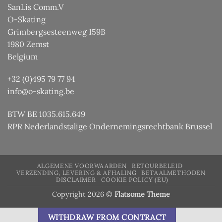
SanLis Comm.V
O-Skating
Grimbergsesteenweg 159B
1980 Zemst
Belgium
+32 (0)495 79 77 94
info@o-skating.be
BTW BE 1035.615.649
RPR Nederlandstalige Ondernemingsrechtbank Brussel
ALGEMENE VOORWAARDEN
RETOURBELEID
VERZENDING, LEVERING & AFHALING
BETAALMETHODEN
DISCLAIMER
COOKIE POLICY (EU)
Copyright 2026 ©
Flatsome Theme
WITHDRAW FROM CONTRACT