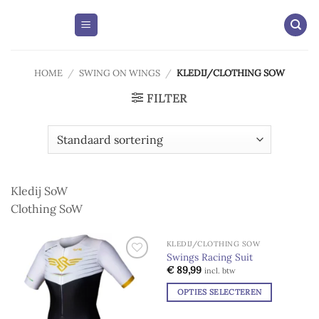
Skip
to
content
HOME
/
SWING ON WINGS
/
KLEDIJ/CLOTHING SOW
FILTER
Kledij SoW
Clothing SoW
KLEDIJ/CLOTHING SOW
Swings Racing Suit
Add to
Add to
€
89,99
incl. btw
wishlist
wishlist
OPTIES SELECTEREN
Dit