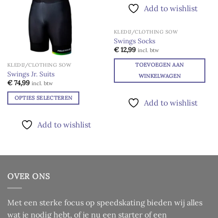
product
Add to wishlist
heeft
meerdere
KLEDIJ/CLOTHING SOW
variaties.
Swings Socks
Deze
Add to
€
12,99
incl. btw
optie
wishlist
kan
TOEVOEGEN AAN
KLEDIJ/CLOTHING SOW
Swings Jr. Suits
gekozen
WINKELWAGEN
€
74,99
incl. btw
worden
op
OPTIES SELECTEREN
Add to wishlist
de
Dit
productpagina
product
Add to wishlist
heeft
meerdere
variaties.
Deze
optie
OVER ONS
kan
gekozen
worden
Met een sterke focus op speedskating bieden wij alles
op
wat je nodig hebt, of je nu een starter of een