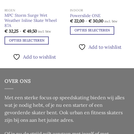
REGEN
INDOOR
MPC Storm Surge Wet
Powerslide ONE
Weather Inline Skate Wheel
Prijsklasse:
Add to
Add to
€
22,00
-
€
30,00
incl. btw
€ 22,00
wishlist
wishlist
87A
tot
Prijsklasse:
OPTIES SELECTEREN
€
32,25
-
€
49,50
incl. btw
€ 30,00
€ 32,25
Dit
tot
OPTIES SELECTEREN
€ 49,50
product
Add to wishlist
Dit
heeft
product
meerdere
Add to wishlist
heeft
variaties.
meerdere
Deze
variaties.
optie
Deze
OVER ONS
kan
optie
gekozen
kan
worden
Met een sterke focus op speedskating bieden wij alles
gekozen
op
worden
wat je nodig hebt, of je nu een starter of een
de
op
gevorderde skater bent. Ook urban en fitness skaters
productpagina
de
zijn bij ons aan het juiste adres.
productpagina
Of je nu de strijd wilt aangaan met jezelf of met