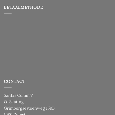
BETAALMETHODE
CONTACT
SanLis Comm.V
O-Skating
Grimbergsesteenweg 159B
1980 Zemst