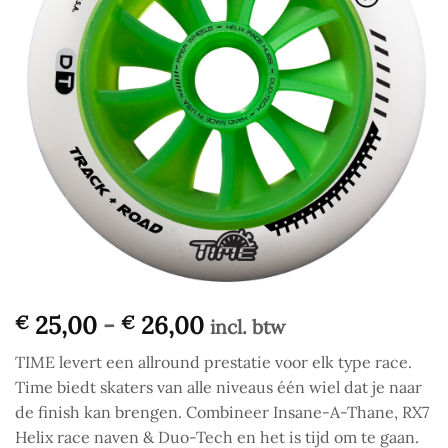
Prijsklasse:
25,00
-
26,00
€
€
incl. btw
€ 25,00
TIME levert een allround prestatie voor elk type race.
tot
Time biedt skaters van alle niveaus één wiel dat je naar
€ 26,00
de finish kan brengen. Combineer Insane-A-Thane, RX7
Helix race naven & Duo-Tech en het is tijd om te gaan.