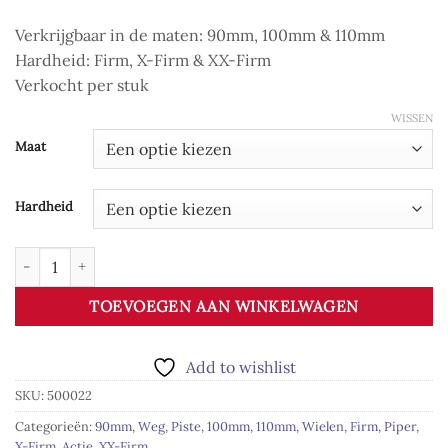
Verkrijgbaar in de maten: 90mm, 100mm & 110mm
Hardheid: Firm, X-Firm & XX-Firm
Verkocht per stuk
WISSEN
Maat
Hardheid
Piper Time aantal
TOEVOEGEN AAN WINKELWAGEN
Add to wishlist
SKU:
500022
Categorieën:
90mm
,
Weg
,
Piste
,
100mm
,
110mm
,
Wielen
,
Firm
,
Piper
,
X-Firm
,
Actie
,
XX-Firm