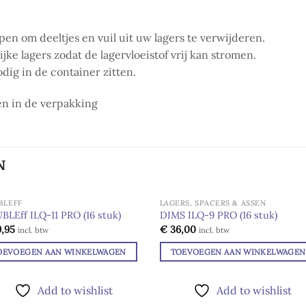
n om deeltjes en vuil uit uw lagers te verwijderen.
jke lagers zodat de lagervloeistof vrij kan stromen.
dig in de container zitten.
pen in de verpakking
N
BLEFF
LAGERS, SPACERS & ASSEN
LEff ILQ-11 PRO (16 stuk)
DIMS ILQ-9 PRO (16 stuk)
,95
€
36,00
Add to
Add
incl. btw
incl. btw
wishlist
wishl
OEVOEGEN AAN WINKELWAGEN
TOEVOEGEN AAN WINKELWAGEN
Add to wishlist
Add to wishlist