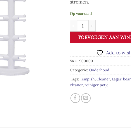
stromen.
Op voorraad
Tempish Lagerreiniger potje aa
TOEVOEGEN AAN WI
Add to wish
SKU:
900000
Categorie:
Onderhoud
Tags:
Tempish
,
Cleaner
,
Lager
,
bear
cleaner
,
reiniger potje