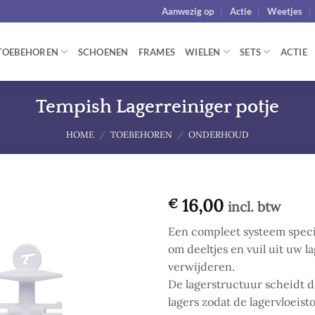
Aanwezig op
Actie
Weetjes
TOEBEHOREN
SCHOENEN
FRAMES
WIELEN
SETS
ACTIE
Tempish Lagerreiniger potje
HOME
/
TOEBEHOREN
/
ONDERHOUD
16,00
€
incl. btw
Add to
Een compleet systeem spec
wishlist
om deeltjes en vuil uit uw la
verwijderen.
De lagerstructuur scheidt d
lagers zodat de lagervloeisto