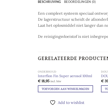
BESCHRIJVING
BEOORDELINGEN (0)
Een compleet systeem speciaal ontworpe
De lagerstructuur scheidt de afzonderli
Laat het oplosmiddel niet langer dan no
De reinigingsvloeistof is niet inbegre
GERELATEERDE PRODUCTE
ONDERHOUD
DOU
Interflon Fin Super aerosol 100ml
DOUB
€
18,95
€
39
Add to
incl. btw
wishlist
TOEVOEGEN AAN WINKELWAGEN
T
Add to wishlist