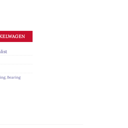
ntal
NKELWAGEN
list
ing
,
Bearing