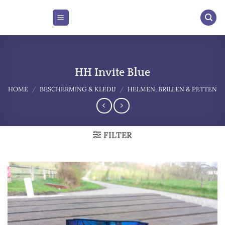
Skip
to
content
HH Invite Blue
HOME
/
BESCHERMING & KLEDIJ
/
HELMEN, BRILLEN & PETTEN
FILTER
Add to
wishlist