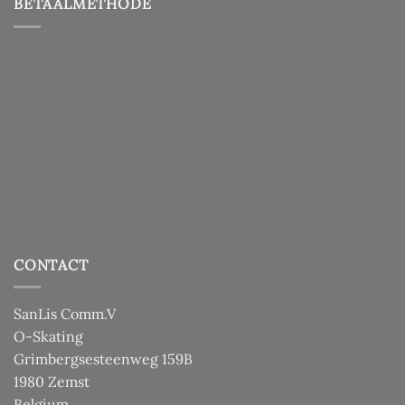
BETAALMETHODE
CONTACT
SanLis Comm.V
O-Skating
Grimbergsesteenweg 159B
1980 Zemst
Belgium