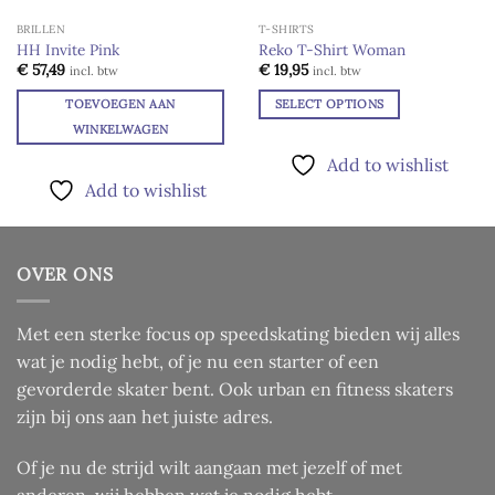
BRILLEN
T-SHIRTS
HH Invite Pink
Reko T-Shirt Woman
Add to
Add to
€
57,49
€
19,95
incl. btw
incl. btw
wishlist
wishlist
TOEVOEGEN AAN
SELECT OPTIONS
Dit
WINKELWAGEN
product
Add to wishlist
heeft
Add to wishlist
meerdere
variaties.
Deze
optie
OVER ONS
kan
gekozen
Met een sterke focus op speedskating bieden wij alles
worden
wat je nodig hebt, of je nu een starter of een
op
de
gevorderde skater bent. Ook urban en fitness skaters
productpagina
zijn bij ons aan het juiste adres.
Of je nu de strijd wilt aangaan met jezelf of met
anderen, wij hebben wat je nodig hebt.