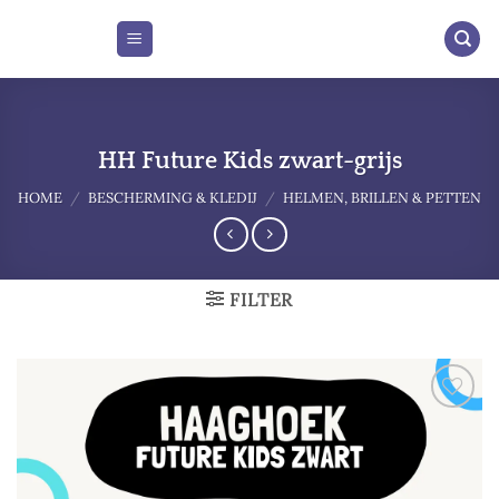
Skip
to
content
HH Future Kids zwart-grijs
HOME
/
BESCHERMING & KLEDIJ
/
HELMEN, BRILLEN & PETTEN
FILTER
Add to
wishlist