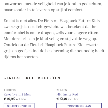
ontworpen met de veiligheid van je kind in gedachten,
maar zonder in te leveren op stijl of comfort.
En dat is niet alles. De Fietsbril Haaghoek Future Kids
zwart-grijs is ook lichtgewicht, wat betekent dat het
comfortabel is om te dragen, zelfs voor langere ritten.
Met deze bril kan je kind veilig en stijlvol de weg op.
Ontdek nu de Fietsbril Haaghoek Future Kids zwart-
grijs en geef je kind de bescherming die het nodig heeft
tijdens het sporten.
GERELATEERDE PRODUCTEN
T-SHIRTS
BRILLEN
Reko T-Shirt Men
HH Invite Red
Add to
Add to
€
19,95
€
57,49
incl. btw
incl. btw
wishlist
wishlist
SELECT OPTIONS
TOEVOEGEN AAN