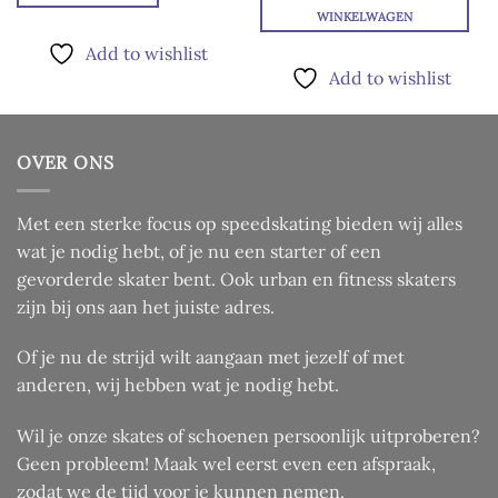
Dit
WINKELWAGEN
product
Add to wishlist
heeft
Add to wishlist
meerdere
variaties.
Deze
optie
OVER ONS
kan
gekozen
Met een sterke focus op speedskating bieden wij alles
worden
wat je nodig hebt, of je nu een starter of een
op
de
gevorderde skater bent. Ook urban en fitness skaters
productpagina
zijn bij ons aan het juiste adres.
Of je nu de strijd wilt aangaan met jezelf of met
anderen, wij hebben wat je nodig hebt.
Wil je onze skates of schoenen persoonlijk uitproberen?
Geen probleem! Maak wel eerst even een afspraak,
zodat we de tijd voor je kunnen nemen.