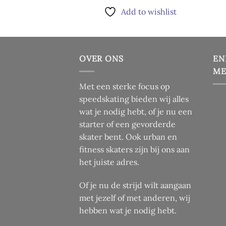
Dit
product
Add to wishlist
pro
heeft
heef
meerdere
mee
variaties.
vari
Deze
OVER ONS
EN
Dez
optie
ME
opti
kan
kan
Met een sterke focus op
gekozen
gek
speedskating bieden wij alles
worden
wor
wat je nodig hebt, of je nu een
op
op
de
starter of een gevorderde
de
productpagina
skater bent. Ook urban en
pro
fitness skaters zijn bij ons aan
het juiste adres.
Of je nu de strijd wilt aangaan
met jezelf of met anderen, wij
hebben wat je nodig hebt.