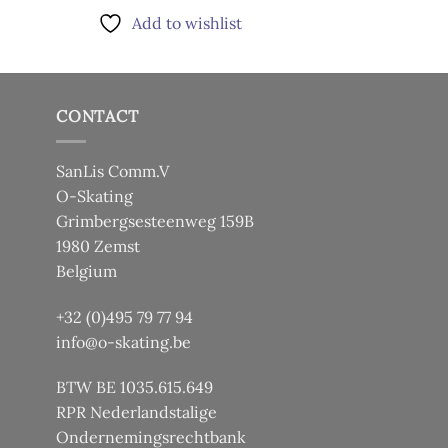
Dit
product
Add to wishlist
product
heeft
Add to 
heeft
meerdere
meerdere
variaties.
variaties.
Deze
CONTACT
Deze
optie
optie
kan
kan
SanLis Comm.V
gekozen
gekozen
O-Skating
worden
worden
Grimbergsesteenweg 159B
op
op
de
1980 Zemst
de
productpagina
Belgium
productpagina
+32 (0)495 79 77 94
info@o-skating.be
BTW BE 1035.615.649
RPR Nederlandstalige
Ondernemingsrechtbank