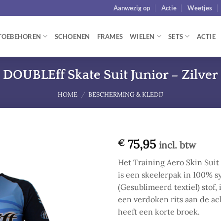
Aanwezig op
Actie
Weetjes
TOEBEHOREN
SCHOENEN
FRAMES
WIELEN
SETS
ACTIE
DOUBLEff Skate Suit Junior – Zilver
HOME
/
BESCHERMING & KLEDIJ
75,95
€
incl. btw
Add to
Het Training Aero Skin Sui
wishlist
is een skeelerpak in 100% s
(Gesublimeerd textiel) stof, 
een verdoken rits aan de ac
heeft een korte broek.