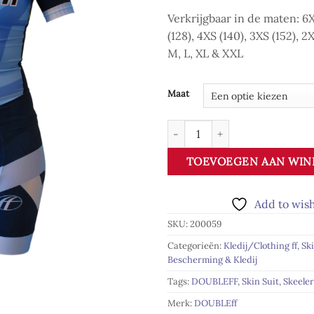
Verkrijgbaar in de maten: 6X
(128), 4XS (140), 3XS (152), 2X
M, L, XL & XXL
Maat
DOUBLEff Skate Suit Junior - Zi
TOEVOEGEN AAN WI
Add to wish
SKU:
200059
Categorieën:
Kledij/Clothing ff
,
Ski
Bescherming & Kledij
Tags:
DOUBLEFF
,
Skin Suit
,
Skeele
Merk:
DOUBLEff