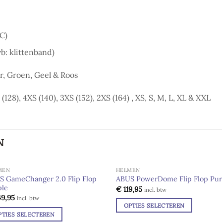
C)
b: klittenband)
er, Groen, Geel & Roos
(128), 4XS (140), 3XS (152), 2XS (164) , XS, S, M, L, XL & XXL
N
MEN
HELMEN
S GameChanger 2.0 Flip Flop
ABUS PowerDome Flip Flop Pur
ple
€
119,95
Add to
Add
incl. btw
wishlist
wishl
9,95
incl. btw
OPTIES SELECTEREN
PTIES SELECTEREN
Dit