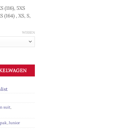
S (116), 5XS
S (164) , XS, S,
WISSEN
lver aantal
NKELWAGEN
list
n suit
,
rpak
,
Junior