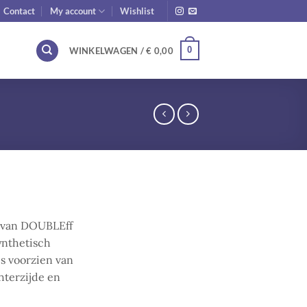
Contact
My account
Wishlist
0
WINKELWAGEN /
€
0,00
t van DOUBLEff
ynthetisch
is voorzien van
hterzijde en