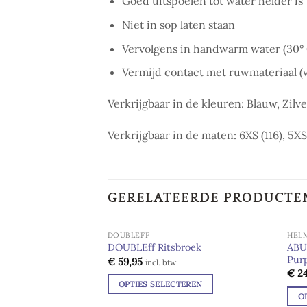
Goed uitspoelen tot water helder is
Niet in sop laten staan
Vervolgens in handwarm water (30° 
Vermijd contact met ruwmateriaal (v
Verkrijgbaar in de kleuren: Blauw, Zilv
Verkrijgbaar in de maten: 6XS (116), 5XS 
GERELATEERDE PRODUCTE
DOUBLEFF
HEL
ABU
DOUBLEff Ritsbroek
Pur
€
59,95
Add to
incl. btw
wishlist
€
24
OPTIES SELECTEREN
O
Dit