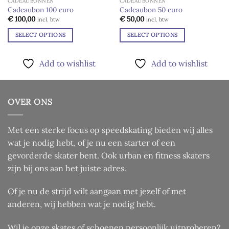
CADEAUBONNEN
CADEAUBONNEN
Cadeaubon 100 euro
Cadeaubon 50 euro
Add to
Add to
€
100,00
€
50,00
incl. btw
incl. btw
wishlist
wishlist
SELECT OPTIONS
SELECT OPTIONS
Add to wishlist
Add to wishlist
OVER ONS
Met een sterke focus op speedskating bieden wij alles
wat je nodig hebt, of je nu een starter of een
gevorderde skater bent. Ook urban en fitness skaters
zijn bij ons aan het juiste adres.
Of je nu de strijd wilt aangaan met jezelf of met
anderen, wij hebben wat je nodig hebt.
Wil je onze skates of schoenen persoonlijk uitproberen?