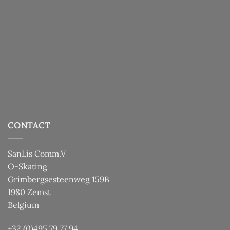
CONTACT
SanLis Comm.V
O-Skating
Grimbergsesteenweg 159B
1980 Zemst
Belgium
+32 (0)495 79 77 94