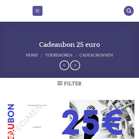
Skip
to
content
Cadeaubon 25 euro
HOME
/
TOEBEHOREN
/
CADEAUBONNEN
FILTER
Add to
wishlist