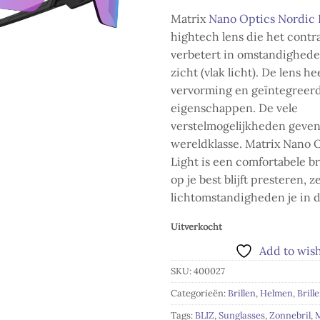
Matrix
Nano Optics
Nordic 
hightech lens die het contra
verbetert in omstandighede
zicht (vlak licht). De lens h
vervorming en geïntegreer
eigenschappen. De vele
verstelmogelijkheden geven
wereldklasse. Matrix Nano 
Light is een comfortabele b
op je best blijft presteren, ze
lichtomstandigheden je in d
Uitverkocht
Add to wish
SKU:
400027
Categorieën:
Brillen
,
Helmen, Brill
Tags:
BLIZ
,
Sunglasses
,
Zonnebril
,
M