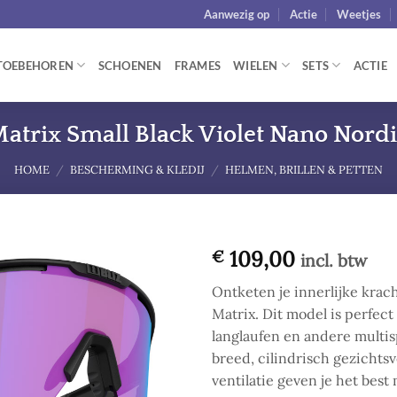
Aanwezig op
Actie
Weetjes
TOEBEHOREN
SCHOENEN
FRAMES
WIELEN
SETS
ACTIE
atrix Small Black Violet Nano Nordi
HOME
/
BESCHERMING & KLEDIJ
/
HELMEN, BRILLEN & PETTEN
109,00
€
incl. btw
Add to
Ontketen je innerlijke krac
wishlist
Matrix. Dit model is perfect 
langlaufen en andere multi
breed, cilindrisch gezichts
ventilatie geven je het best 