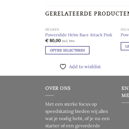
GERELATEERDE PRODUCTE
HELMEN
HEL
Powerslide Helm Race Attack Pink
Pow
€
80,00
Add to
incl. btw
wishlist
L
OPTIES SELECTEREN
Dit
product
Add to wishlist
heeft
meerdere
variaties.
OVER ONS
EN
Deze
ME
optie
kan
Met een sterke focus op
gekozen
speedskating bieden wij alles
worden
wat je nodig hebt, of je nu een
op
starter of een gevorderde