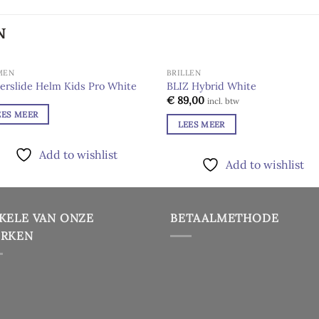
N
MEN
BRILLEN
UITVERKOCHT
UITVERKOCHT
erslide Helm Kids Pro White
BLIZ Hybrid White
€
89,00
Add to
Add
incl. btw
wishlist
wishl
EES MEER
LEES MEER
Add to wishlist
Add to wishlist
KELE VAN ONZE
BETAALMETHODE
RKEN