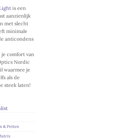
Light
is een
st aanzienlijk
n met slecht
eeft minimale
de anticondens
 je comfort van
Optics Nordic
ril waarmee je
lfs als de
e steek laten!
list
en & Petten
atrix