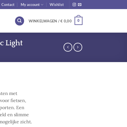
Contact
My account
Wishlist
0
WINKELWAGEN /
€
0,00
c Light
hten met
voor fietsen,
sporten. Een
veld en slimme
mogelijke zicht.