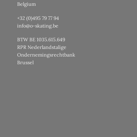
de
de
Belgium
productpagina
productpagina
+32 (0)495 79 77 94
info@o-skating.be
BTW BE 1035.615.649
RPR Nederlandstalige
Ondernemingsrechtbank
Brussel