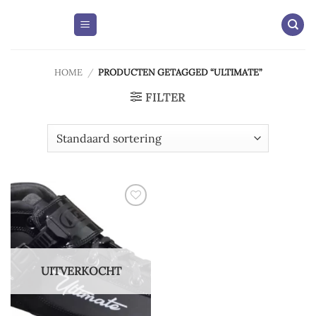
Skip
to
content
HOME
/
PRODUCTEN GETAGGED “ULTIMATE”
FILTER
Add to
wishlist
UITVERKOCHT