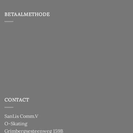
BETAALMETHODE
CONTACT
SanLis Comm.V
O-Skating
Grimbergsesteenweg 159B