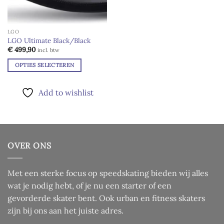
LGO
LGO Ultimate Black/Black
€
499,90
incl. btw
OPTIES SELECTEREN
Dit
product
Add to wishlist
heeft
meerdere
variaties.
Deze
optie
OVER ONS
kan
gekozen
worden
Met een sterke focus op speedskating bieden wij alles
op
wat je nodig hebt, of je nu een starter of een
de
gevorderde skater bent. Ook urban en fitness skaters
productpagina
zijn bij ons aan het juiste adres.