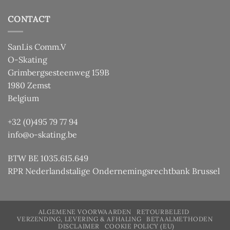
CONTACT
SanLis Comm.V
O-Skating
Grimbergsesteenweg 159B
1980 Zemst
Belgium
+32 (0)495 79 77 94
info@o-skating.be
BTW BE 1035.615.649
RPR Nederlandstalige Ondernemingsrechtbank Brussel
ALGEMENE VOORWAARDEN
RETOURBELEID
VERZENDING, LEVERING & AFHALING
BETAALMETHODEN
DISCLAIMER
COOKIE POLICY (EU)