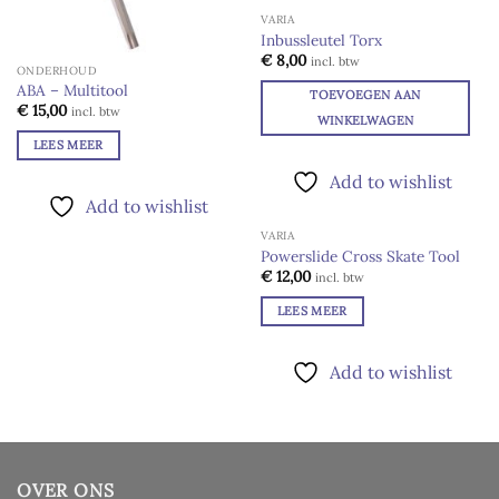
VARIA
Inbussleutel Torx
Add to
€
8,00
incl. btw
ONDERHOUD
wishlist
ABA – Multitool
TOEVOEGEN AAN
€
15,00
incl. btw
WINKELWAGEN
LEES MEER
Add to wishlist
Add to wishlist
VARIA
UITVERKOCHT
Powerslide Cross Skate Tool
Add to
€
12,00
incl. btw
wishlist
LEES MEER
Add to wishlist
OVER ONS