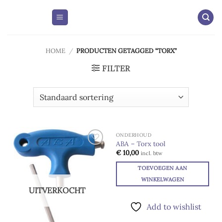
Skip
to
content
HOME
/
PRODUCTEN GETAGGED “TORX”
FILTER
ONDERHOUD
ABA – Torx tool
Add to
Add to
€
10,00
incl. btw
wishlist
wishlist
TOEVOEGEN AAN
WINKELWAGEN
UITVERKOCHT
Add to wishlist