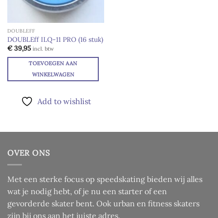
DOUBLEFF
DOUBLEff ILQ-11 PRO (16 stuk)
€
39,95
incl. btw
TOEVOEGEN AAN
WINKELWAGEN
Add to wishlist
OVER ONS
Met een sterke focus op speedskating bieden wij alles
wat je nodig hebt, of je nu een starter of een
gevorderde skater bent. Ook urban en fitness skaters
zijn bij ons aan het juiste adres.