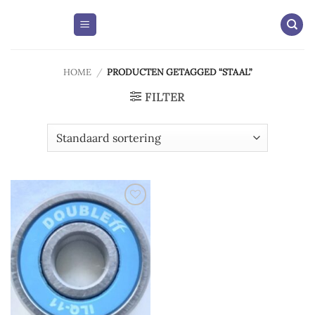
Skip
to
content
HOME
/
PRODUCTEN GETAGGED “STAAL”
FILTER
Add to
wishlist