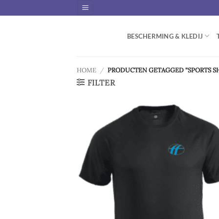
Skip
to
content
BESCHERMING & KLEDIJ
HOME
/
PRODUCTEN GETAGGED “SPORTS SH
FILTER
Ad
wis