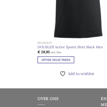
DOUBLEFF
DOUBLEff Active Sports Shirt Black Men
€
29,95
incl. btw
OPTIES SELECTEREN
Dit
product
Add to wishlist
heeft
meerdere
variaties.
Deze
OVER ONS
EN
optie
kan
ME