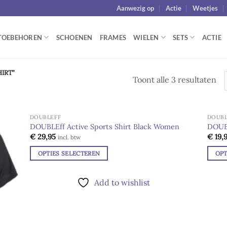
Aanwezig op
Actie
Weetjes
TOEBEHOREN
SCHOENEN
FRAMES
WIELEN
SETS
ACTIE
IRT”
Toont alle 3 resultaten
DOUBLEFF
DOUBL
DOUBLEff Active Sports Shirt Black Women
DOUBL
€
29,95
€
19,
d to
Add to
incl. btw
hlist
wishlist
OPTIES SELECTEREN
OPT
Dit
Dit
product
produ
Add to wishlist
heeft
heeft
meerdere
meer
variaties.
variat
Deze
Deze