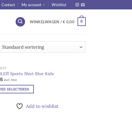
Contact
My account
Wishlist
0
WINKELWAGEN /
€
0,00
EFF
Eff Sports Shirt Blue Kids
95
Add to
incl. btw
wishlist
IES SELECTEREN
ct
Add to wishlist
dere
ies.