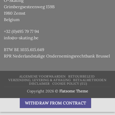
O-Skating
Grimbergsesteenweg 159B
1980 Zemst
Belgium
+32 (0)495 79 77 94
info@o-skating.be
BTW BE 1035.615.649
RPR Nederlandstalige Ondernemingsrechtbank Brussel
ALGEMENE VOORWAARDEN
RETOURBELEID
VERZENDING, LEVERING & AFHALING
BETAALMETHODEN
DISCLAIMER
COOKIE POLICY (EU)
Copyright 2026 ©
Flatsome Theme
WITHDRAW FROM CONTRACT