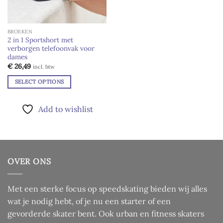
BROEKEN
2 in 1 Sportshort met
verborgen telefoonvak voor
dames
€
26,49
incl. btw
SELECT OPTIONS
Dit
product
Add to wishlist
heeft
meerdere
variaties.
Deze
optie
OVER ONS
kan
gekozen
worden
Met een sterke focus op speedskating bieden wij alles
op
wat je nodig hebt, of je nu een starter of een
de
gevorderde skater bent. Ook urban en fitness skaters
productpagina