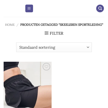
Skip
to
content
HOME
/
PRODUCTEN GETAGGED “SKEELEREN SPORTKLEDING”
FILTER
Add to
wishlist