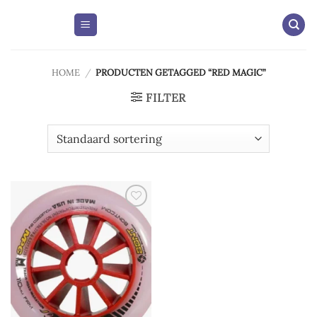
Skip
to
content
HOME
/
PRODUCTEN GETAGGED “RED MAGIC”
FILTER
Add to
wishlist