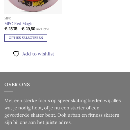
MPC
MPC Red Magic
Prijsklasse:
€
25,75
-
€
29,50
incl. btw
€ 25,75
tot
OPTIES SELECTEREN
€ 29,50
Dit
product
Add to wishlist
heeft
meerdere
variaties.
Deze
optie
OVER ONS
kan
gekozen
worden
Met een sterke focus op speedskating bieden wij alles
op
wat je nodig hebt, of je nu een starter of een
de
gevorderde skater bent. Ook urban en fitness skaters
productpagina
zijn bij ons aan het juiste adres.