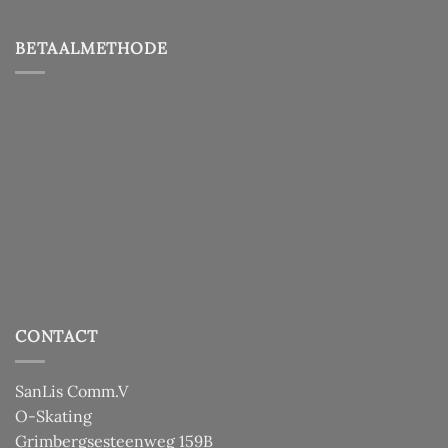
BETAALMETHODE
CONTACT
SanLis Comm.V
O-Skating
Grimbergsesteenweg 159B