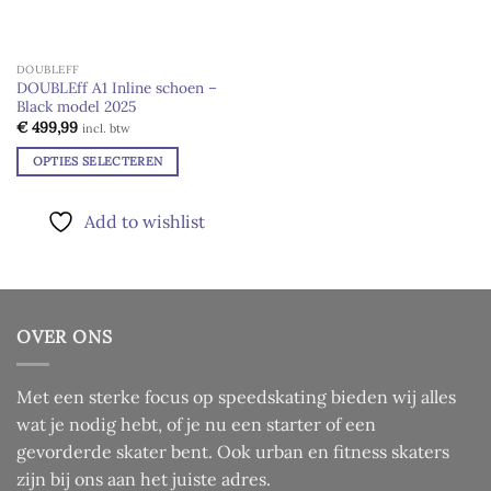
DOUBLEFF
DOUBLEff A1 Inline schoen –
Black model 2025
€
499,99
incl. btw
OPTIES SELECTEREN
Dit
product
Add to wishlist
heeft
meerdere
variaties.
Deze
optie
OVER ONS
kan
gekozen
worden
Met een sterke focus op speedskating bieden wij alles
op
wat je nodig hebt, of je nu een starter of een
de
gevorderde skater bent. Ook urban en fitness skaters
productpagina
zijn bij ons aan het juiste adres.