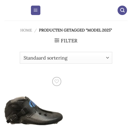
Skip
to
content
HOME
/
PRODUCTEN GETAGGED “MODEL 2025”
FILTER
Add to
wishlist