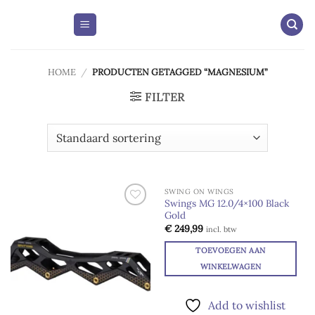
Skip
to
content
HOME
/
PRODUCTEN GETAGGED “MAGNESIUM”
FILTER
SWING ON WINGS
Swings MG 12.0/4×100 Black
Gold
Add to
Add to
wishlist
wishlist
€
249,99
incl. btw
TOEVOEGEN AAN
WINKELWAGEN
Add to wishlist