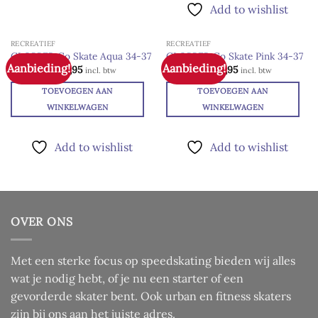
de
Add to wishlist
de
productpagina
productpagina
RECREATIEF
RECREATIEF
GLOBBER Go Skate Aqua 34-37
GLOBBER Go Skate Pink 34-37
Aanbieding!
Aanbieding!
Oorspronkelijke
Huidige
Oorspronkelijke
Huidige
Add to
Add to
€
74,95
€
69,95
€
74,95
€
69,95
incl. btw
incl. btw
prijs
prijs
prijs
prijs
wishlist
wishlist
was:
is:
was:
is:
TOEVOEGEN AAN
TOEVOEGEN AAN
€ 74,95.
€ 69,95.
€ 74,95.
€ 69,95.
WINKELWAGEN
WINKELWAGEN
Add to wishlist
Add to wishlist
OVER ONS
Met een sterke focus op speedskating bieden wij alles
wat je nodig hebt, of je nu een starter of een
gevorderde skater bent. Ook urban en fitness skaters
zijn bij ons aan het juiste adres.