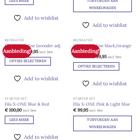
LEES MEER
TOEVOEGEN AAN
WINKELWAGEN
Add to wishlist
Add to wishlist
RECREATIEF
RECREATIEF
Fila X 2.0 Inline black/orange
Fila X 2.0 Inline lavender adj.
Aanbieding!
Aanbieding!
adj.
Oorspronkelijke
Huidige
Add to
Add to
€
119,90
€
99,95
incl. btw
prijs
prijs
wishlist
wishlist
Oorspronkelijke
Huidige
€
119,90
€
99,95
incl. btw
was:
is:
prijs
prijs
OPTIES SELECTEREN
€ 119,90.
€ 99,95.
was:
is:
OPTIES SELECTEREN
Dit
€ 119,90.
€ 99,95.
Dit
product
Add to wishlist
product
heeft
Add to wishlist
heeft
meerdere
meerdere
variaties.
STARTER SET
STARTER SET
variaties.
Deze
UITVERKOCHT
Fila X-ONE Blue & Red
Fila X-ONE Pink & Light blue
Deze
optie
Add to
Add to
€
100,00
€
99,95
incl. btw
incl. btw
optie
wishlist
wishlist
kan
kan
LEES MEER
TOEVOEGEN AAN
gekozen
gekozen
worden
WINKELWAGEN
worden
op
Add to wishlist
op