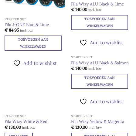
Fila Wizy ALU Black & Lime
Deze
Add to
€
140,00
incl. btw
optie
wishlist
kan
TOEVOEGEN AAN
STARTER SET
Fila J-ONE Blue & Lime
gekozen
WINKELWAGEN
€
84,95
incl. btw
worden
op
TOEVOEGEN AAN
Add to wishlist
de
WINKELWAGEN
productpagina
STARTER SET
Fila Wizy ALU Black & Salmon
Add to wishlist
Add to
€
140,00
incl. btw
wishlist
TOEVOEGEN AAN
WINKELWAGEN
Add to wishlist
STARTER SET
STARTER SET
UITVERKOCHT
Fila Wizy White & Red
Fila Wizy Yellow & Magenta
Add to
Add to
€
130,00
€
130,00
incl. btw
incl. btw
wishlist
wishlist