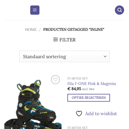
Skip
to
content
HOME
/
PRODUCTEN GETAGGED “INLINE”
FILTER
STARTER SET
UITVERKOCHT
Fila J-ONE Pink & Magenta
Add to
Add to
€
84,95
incl. btw
wishlist
wishlist
OPTIES SELECTEREN
Dit
product
Add to wishlist
heeft
meerdere
STARTER SET
variaties.