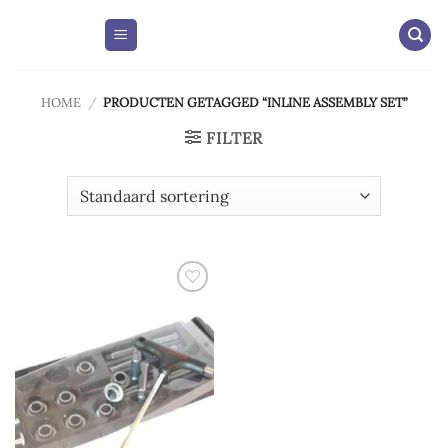
Skip
to
content
HOME
/
PRODUCTEN GETAGGED “INLINE ASSEMBLY SET”
FILTER
Add to
wishlist