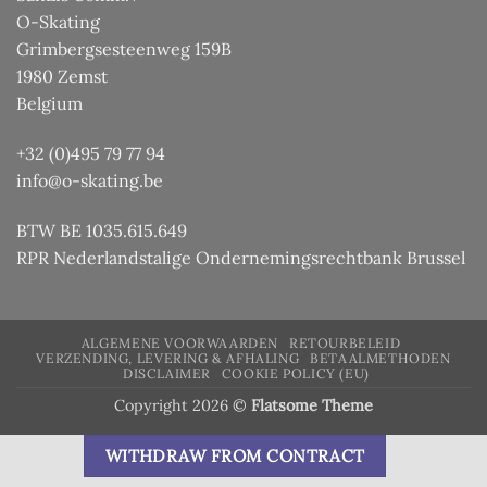
O-Skating
Grimbergsesteenweg 159B
1980 Zemst
Belgium
+32 (0)495 79 77 94
info@o-skating.be
BTW BE 1035.615.649
RPR Nederlandstalige Ondernemingsrechtbank Brussel
ALGEMENE VOORWAARDEN
RETOURBELEID
VERZENDING, LEVERING & AFHALING
BETAALMETHODEN
DISCLAIMER
COOKIE POLICY (EU)
Copyright 2026 ©
Flatsome Theme
WITHDRAW FROM CONTRACT