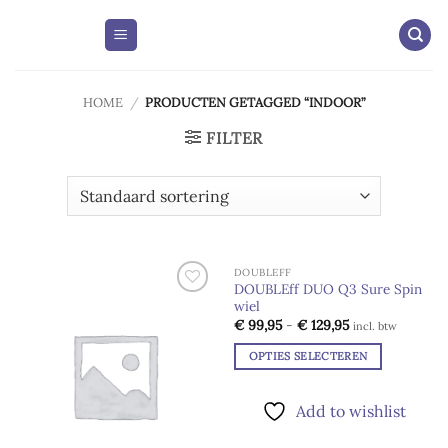
Skip
to
content
HOME
/
PRODUCTEN GETAGGED “INDOOR”
FILTER
DOUBLEFF
DOUBLEff DUO Q3 Sure Spin
wiel
Add to
Add to
wishlist
wishlist
Prijsklasse:
€
99,95
-
€
129,95
incl. btw
€ 99,95
tot
OPTIES SELECTEREN
€ 129,95
Dit
product
Add to wishlist
heeft
meerdere