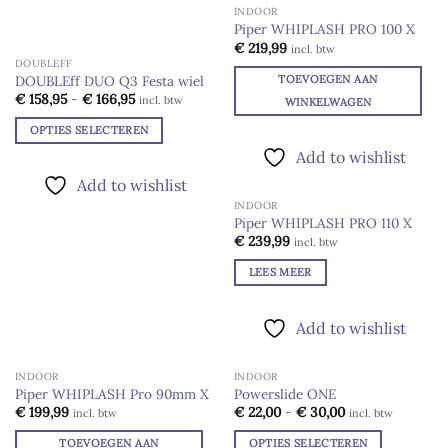
INDOOR
variaties.
Piper WHIPLASH PRO 100 X
Deze
Add to
€
219,99
incl. btw
optie
wishlist
DOUBLEFF
kan
TOEVOEGEN AAN
DOUBLEff DUO Q3 Festa wiel
Prijsklasse:
gekozen
€
158,95
-
€
166,95
incl. btw
WINKELWAGEN
€ 158,95
worden
tot
OPTIES SELECTEREN
€ 166,95
op
Dit
Add to wishlist
de
product
productpagina
Add to wishlist
heeft
INDOOR
meerdere
UITVERKOCHT
Piper WHIPLASH PRO 110 X
variaties.
Add to
€
239,99
incl. btw
wishlist
Deze
LEES MEER
optie
kan
gekozen
Add to wishlist
worden
op
INDOOR
INDOOR
de
Piper WHIPLASH Pro 90mm X
Powerslide ONE
productpagina
Prijsklasse:
Add to
Add to
€
199,99
€
22,00
-
€
30,00
incl. btw
incl. btw
€ 22,00
wishlist
wishlist
tot
TOEVOEGEN AAN
OPTIES SELECTEREN