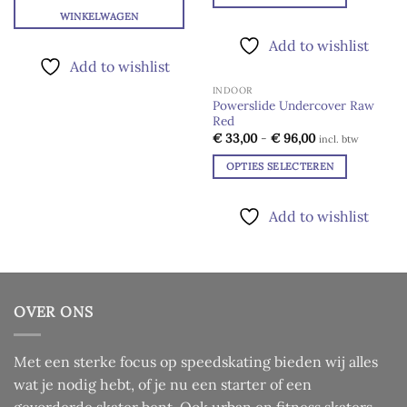
€ 30,00
Dit
WINKELWAGEN
product
Add to wishlist
heeft
Add to wishlist
meerdere
INDOOR
variaties.
Powerslide Undercover Raw
Deze
Red
Add to
optie
wishlist
Prijsklasse:
€
33,00
-
€
96,00
incl. btw
€ 33,00
kan
tot
OPTIES SELECTEREN
gekozen
€ 96,00
Dit
worden
product
op
Add to wishlist
heeft
de
meerdere
productpagina
variaties.
Deze
optie
OVER ONS
kan
gekozen
worden
Met een sterke focus op speedskating bieden wij alles
op
wat je nodig hebt, of je nu een starter of een
de
gevorderde skater bent. Ook urban en fitness skaters