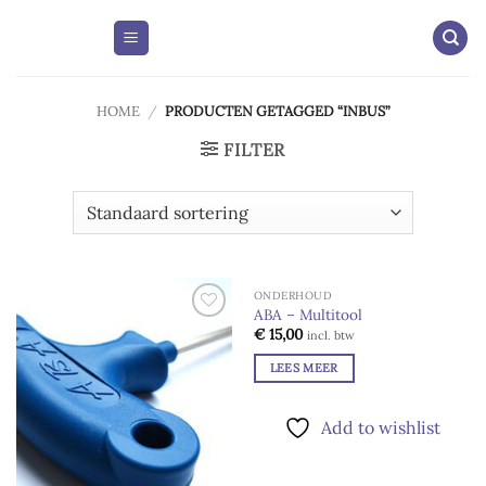
Skip
to
content
HOME
/
PRODUCTEN GETAGGED “INBUS”
FILTER
ONDERHOUD
UITVERKOCHT
ABA – Multitool
Add to
Add to
€
15,00
incl. btw
wishlist
wishlist
LEES MEER
Add to wishlist