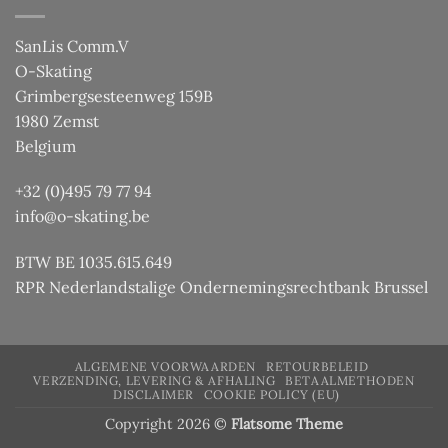
SanLis Comm.V
O-Skating
Grimbergsesteenweg 159B
1980 Zemst
Belgium
+32 (0)495 79 77 94
info@o-skating.be
BTW BE 1035.615.649
RPR Nederlandstalige Ondernemingsrechtbank Brussel
ALGEMENE VOORWAARDEN
RETOURBELEID
VERZENDING, LEVERING & AFHALING
BETAALMETHODEN
DISCLAIMER
COOKIE POLICY (EU)
Copyright 2026 ©
Flatsome Theme