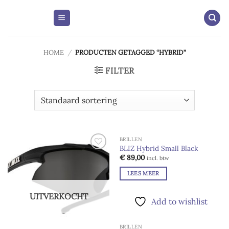
Skip
to
content
HOME
/
PRODUCTEN GETAGGED “HYBRID”
FILTER
BRILLEN
UITVERKOCHT
BLIZ Hybrid Small Black
Add to
Add to
€
89,00
incl. btw
wishlist
wishlist
LEES MEER
UITVERKOCHT
Add to wishlist
BRILLEN