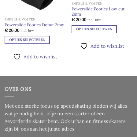
ENKELS & VOETEN
variaties.
Powerslide Footies Low cut
Deze
2mm
Add to
optie
wishlist
€
20,00
ENKELS & VOETEN
incl. btw
kan
Powerslide Footies Donut 2mm
OPTIES SELECTEREN
gekozen
€
26,00
incl. btw
Dit
worden
OPTIES SELECTEREN
product
op
Add to wishlist
Dit
heeft
de
product
meerdere
productpagina
Add to wishlist
heeft
variaties.
meerdere
Deze
variaties.
optie
Deze
kan
optie
gekozen
OVER ONS
kan
worden
gekozen
op
worden
Met een sterke focus op speedskating bieden wij alles
de
op
wat je nodig hebt, of je nu een starter of een
productpagina
de
gevorderde skater bent. Ook urban en fitness skaters
productpagina
zijn bij ons aan het juiste adres.