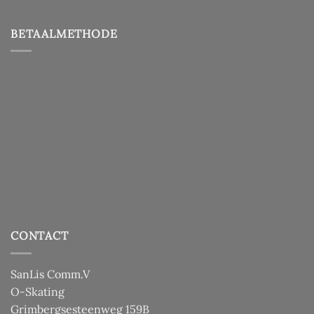
BETAALMETHODE
CONTACT
SanLis Comm.V
O-Skating
Grimbergsesteenweg 159B