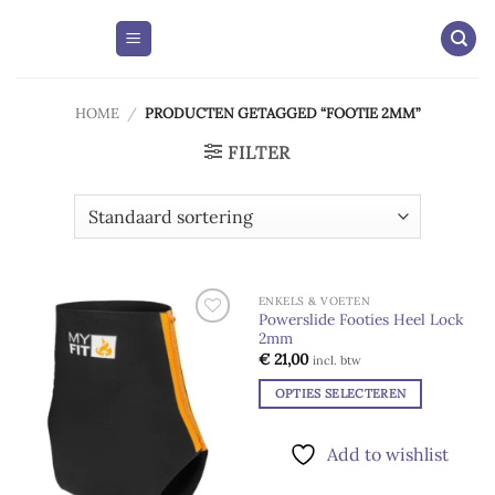
Skip
to
content
HOME
/
PRODUCTEN GETAGGED “FOOTIE 2MM”
FILTER
ENKELS & VOETEN
Powerslide Footies Heel Lock
2mm
Add to
Add to
wishlist
wishlist
€
21,00
incl. btw
OPTIES SELECTEREN
Dit
product
Add to wishlist
heeft
meerdere