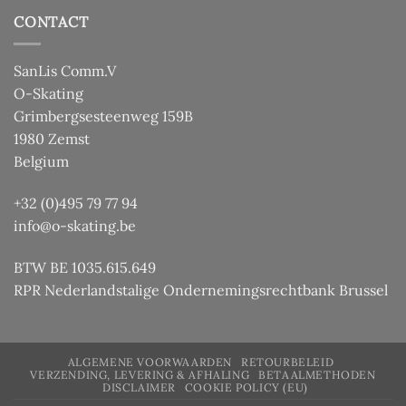
CONTACT
SanLis Comm.V
O-Skating
Grimbergsesteenweg 159B
1980 Zemst
Belgium
+32 (0)495 79 77 94
info@o-skating.be
BTW BE 1035.615.649
RPR Nederlandstalige Ondernemingsrechtbank Brussel
ALGEMENE VOORWAARDEN
RETOURBELEID
VERZENDING, LEVERING & AFHALING
BETAALMETHODEN
DISCLAIMER
COOKIE POLICY (EU)