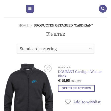
Skip
to
content
HOME
/
PRODUCTEN GETAGGED “CARDIGAN”
FILTER
HOODIES
UITVERKOCHT
DOUBLEff Cardigan Woman
Black
Add to
Add to
wishlist
wishlist
€
49,95
incl. btw
OPTIES SELECTEREN
Dit
product
Add to wishlist
heeft
meerdere