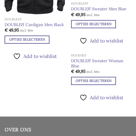
DOUBLEFF
variaties.
DOUBLEff Sweater Men Blue
Deze
Add to
€
49,95
incl. btw
optie
wishlist
DOUBLEFF
kan
OPTIES SELECTEREN
DOUBLEff Cardigan Men Black
gekozen
€
49,95
Dit
incl. btw
worden
product
OPTIES SELECTEREN
Add to wishlist
op
heeft
Dit
de
meerdere
product
productpagina
Add to wishlist
HOODIES
variaties.
heeft
DOUBLEff Sweater Woman
Deze
meerdere
Blue
Add to
optie
wishlist
€
49,95
variaties.
incl. btw
kan
Deze
OPTIES SELECTEREN
gekozen
optie
Dit
worden
kan
product
op
Add to wishlist
gekozen
heeft
de
worden
meerdere
productpagina
op
variaties.
de
Deze
productpagina
optie
OVER ONS
kan