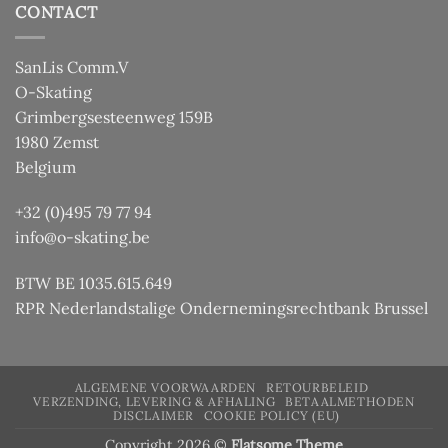
CONTACT
SanLis Comm.V
O-Skating
Grimbergsesteenweg 159B
1980 Zemst
Belgium
+32 (0)495 79 77 94
info@o-skating.be
BTW BE 1035.615.649
RPR Nederlandstalige Ondernemingsrechtbank Brussel
ALGEMENE VOORWAARDEN
RETOURBELEID
VERZENDING, LEVERING & AFHALING
BETAALMETHODEN
DISCLAIMER
COOKIE POLICY (EU)
Copyright 2026 ©
Flatsome Theme