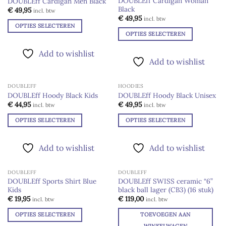
DOUBLEff Cardigan Woman
DOUBLEff Cardigan Men Black
Black
Add to
Add to
€
49,95
incl. btw
wishlist
wishlist
€
49,95
incl. btw
OPTIES SELECTEREN
OPTIES SELECTEREN
Dit
Dit
product
Add to wishlist
product
heeft
Add to wishlist
heeft
meerdere
meerdere
variaties.
DOUBLEFF
HOODIES
variaties.
Deze
DOUBLEff Hoody Black Kids
DOUBLEff Hoody Black Unisex
Deze
optie
Add to
Add to
€
44,95
€
49,95
incl. btw
incl. btw
optie
wishlist
wishlist
kan
kan
OPTIES SELECTEREN
OPTIES SELECTEREN
gekozen
gekozen
Dit
Dit
worden
worden
product
product
op
Add to wishlist
Add to wishlist
op
heeft
heeft
de
de
meerdere
meerdere
productpagina
productpagina
DOUBLEFF
DOUBLEFF
variaties.
variaties.
DOUBLEff Sports Shirt Blue
DOUBLEff SWISS ceramic “6”
Deze
Deze
Kids
black ball lager (CB3) (16 stuk)
Add to
Add to
optie
optie
wishlist
wishlist
€
19,95
€
119,00
incl. btw
incl. btw
kan
kan
OPTIES SELECTEREN
TOEVOEGEN AAN
gekozen
gekozen