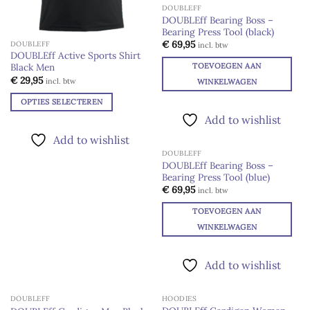
DOUBLEFF
variaties.
DOUBLEff Bearing Boss –
Deze
Bearing Press Tool (black)
Add to
optie
wishlist
€
69,95
DOUBLEFF
incl. btw
kan
DOUBLEff Active Sports Shirt
TOEVOEGEN AAN
Black Men
gekozen
€
29,95
incl. btw
worden
WINKELWAGEN
op
OPTIES SELECTEREN
de
Dit
Add to wishlist
productpagina
product
Add to wishlist
heeft
DOUBLEFF
meerdere
DOUBLEff Bearing Boss –
variaties.
Bearing Press Tool (blue)
Add to
wishlist
€
69,95
Deze
incl. btw
optie
TOEVOEGEN AAN
kan
WINKELWAGEN
gekozen
worden
op
Add to wishlist
de
productpagina
DOUBLEFF
HOODIES
UITVERKOCHT