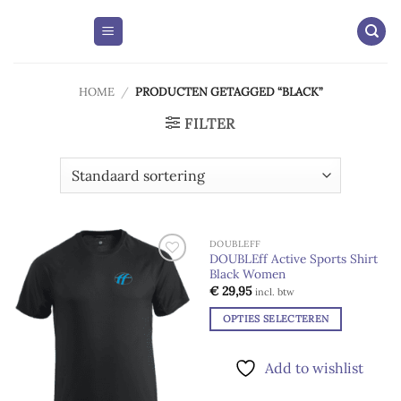
Skip
to
content
HOME
/
PRODUCTEN GETAGGED “BLACK”
FILTER
DOUBLEFF
DOUBLEff Active Sports Shirt
Black Women
Add to
Add to
wishlist
wishlist
€
29,95
incl. btw
OPTIES SELECTEREN
Dit
product
Add to wishlist
heeft
meerdere