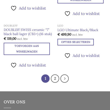
Dit
worden
worden
WINKELWAGEN
product
op
op
Add to wishlist
heeft
de
de
Add to wishlist
meerdere
productpagina
productpagina
variaties.
Deze
DOUBLEFF
LGO
UITVERKOCHT
DOUBLEff SWISS ceramic “7”
LGO Ultimate Black/Black
optie
black ball lager (CB3+) (16 stuk)
Add to
Add to
€
499,90
incl. btw
kan
wishlist
wishlist
€
119,00
incl. btw
gekozen
OPTIES SELECTEREN
TOEVOEGEN AAN
worden
Dit
op
WINKELWAGEN
product
Add to wishlist
de
heeft
productpagina
meerdere
Add to wishlist
variaties.
Deze
1
2
optie
kan
gekozen
worden
op
OVER ONS
de
productpagina