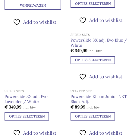
€ 74,95.
€ 69,95.
OPTIES SELECTEREN
WINKELWAGEN
Dit
product
Add to wishlist
Add to wishlist
heeft
meerdere
SPEED SETS
variaties.
Powerslide 3X adj. Evo Blue /
Deze
White
Add to
optie
wishlist
€
349,99
incl. btw
kan
OPTIES SELECTEREN
gekozen
Dit
worden
product
op
Add to wishlist
heeft
de
meerdere
productpagina
SPEED SETS
STARTER SET
variaties.
UITVERKOCHT
UITVERKOCHT
Powerslide 3X adj. Evo
Powerslide Khaan Junior NXT
Deze
Lavender / White
Black Adj.
Add to
Add to
optie
wishlist
wishlist
€
349,99
€
89,99
incl. btw
incl. btw
kan
OPTIES SELECTEREN
OPTIES SELECTEREN
gekozen
Dit
Dit
worden
product
product
op
Add to wishlist
Add to wishlist