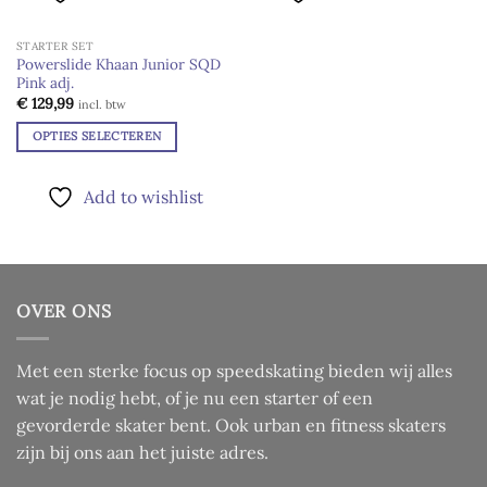
heeft
heeft
de
meerdere
meerdere
productpagina
STARTER SET
variaties.
variaties.
UITVERKOCHT
Powerslide Khaan Junior SQD
Deze
Deze
Pink adj.
Add to
optie
optie
wishlist
€
129,99
incl. btw
kan
kan
OPTIES SELECTEREN
gekozen
gekozen
Dit
worden
worden
product
op
op
Add to wishlist
heeft
de
de
meerdere
productpagina
productpagina
variaties.
Deze
optie
OVER ONS
kan
gekozen
worden
Met een sterke focus op speedskating bieden wij alles
op
wat je nodig hebt, of je nu een starter of een
de
gevorderde skater bent. Ook urban en fitness skaters
productpagina
zijn bij ons aan het juiste adres.