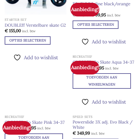
Fila X 2.0 Inline black/orange
Deze
Aanbieding!
adj.
Add to
optie
wishlist
Oorspronkelijke
Huidige
€
119,90
€
99,95
incl. btw
prijs
prijs
kan
STARTER SET
was:
is:
OPTIES SELECTEREN
DOUBLEff Verstelbare skate G2
gekozen
€ 119,90.
€ 99,95.
€
155,00
Dit
incl. btw
worden
product
op
OPTIES SELECTEREN
Add to wishlist
heeft
de
Dit
meerdere
productpagina
product
Add to wishlist
RECREATIEF
variaties.
heeft
GLOBBER Go Skate Aqua 34-37
Deze
Aanbieding!
meerdere
Oorspronkelijke
Huidige
Add to
€
74,95
€
69,95
incl. btw
optie
prijs
prijs
wishlist
variaties.
was:
is:
kan
TOEVOEGEN AAN
€ 74,95.
€ 69,95.
Deze
gekozen
WINKELWAGEN
optie
worden
kan
op
gekozen
Add to wishlist
de
worden
productpagina
op
RECREATIEF
SPEED SETS
de
Powerslide 3X adj. Evo Black /
GLOBBER Go Skate Pink 34-37
productpagina
Aanbieding!
White
Oorspronkelijke
Huidige
Add to
Add to
€
74,95
€
69,95
incl. btw
prijs
prijs
wishlist
wishlist
€
349,99
incl. btw
was:
is:
TOEVOEGEN AAN