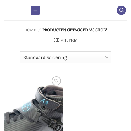
Skip
to
content
HOME
/
PRODUCTEN GETAGGED “A3 SHOE”
FILTER
Add to
wishlist