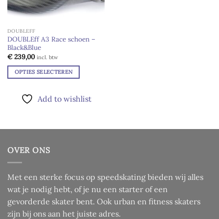
DOUBLEFF
DOUBLEff A3 Race schoen –
Black&Blue
€
239,00
incl. btw
OPTIES SELECTEREN
Dit
product
Add to wishlist
heeft
meerdere
variaties.
Deze
optie
OVER ONS
kan
gekozen
worden
Met een sterke focus op speedskating bieden wij alles
op
wat je nodig hebt, of je nu een starter of een
de
gevorderde skater bent. Ook urban en fitness skaters
productpagina
zijn bij ons aan het juiste adres.