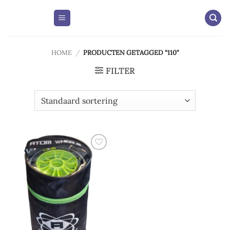
Skip
to
content
HOME
/
PRODUCTEN GETAGGED “110”
FILTER
Add to
wishlist