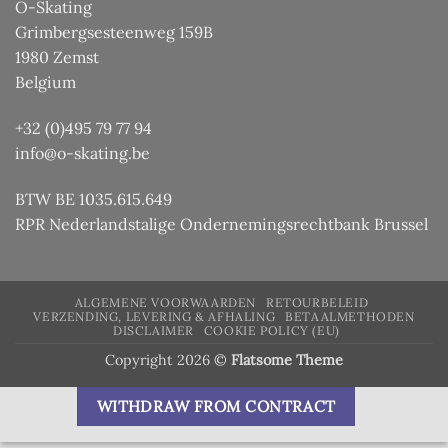
O-Skating
Grimbergsesteenweg 159B
1980 Zemst
Belgium
+32 (0)495 79 77 94
info@o-skating.be
BTW BE 1035.615.649
RPR Nederlandstalige Ondernemingsrechtbank Brussel
ALGEMENE VOORWAARDEN
RETOURBELEID
VERZENDING, LEVERING & AFHALING
BETAALMETHODEN
DISCLAIMER
COOKIE POLICY (EU)
Copyright 2026 ©
Flatsome Theme
WITHDRAW FROM CONTRACT