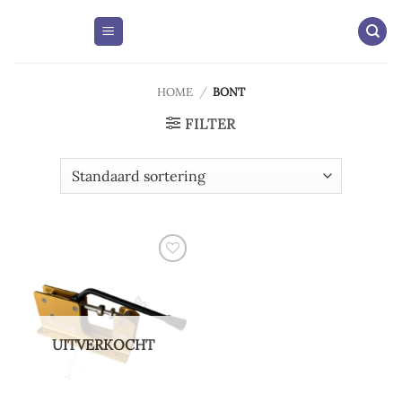
Skip
to
content
HOME
/
BONT
FILTER
Add to
wishlist
UITVERKOCHT